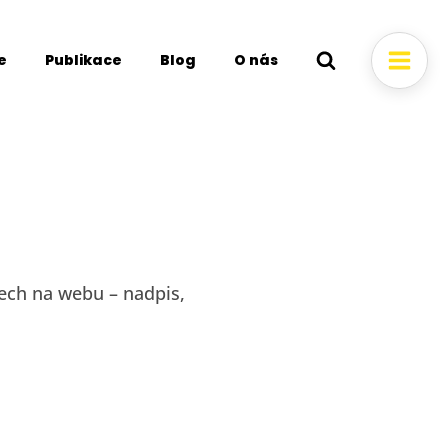
e
Publikace
Blog
O nás
tech na webu – nadpis,