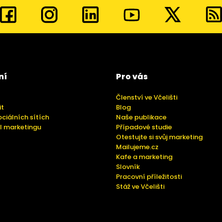
ní
Pro vás
Členství ve Včelišti
it
Blog
ociálních sítích
Naše publikace
l marketingu
Případové studie
Otestujte si svůj marketing
Mailujeme.cz
Kafe a marketing
Slovník
Pracovní příležitosti
Stáž ve Včelišti