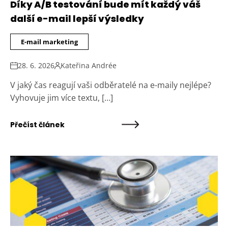
Díky A/B testování bude mít každý váš
další e-mail lepší výsledky
E-mail marketing
28. 6. 2026
Kateřina Andrée
V jaký čas reagují vaši odběratelé na e-maily nejlépe?
Vyhovuje jim více textu, […]
Přečíst článek