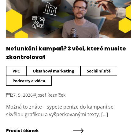
Nefunkční kampaň? 3 věci, které musíte
zkontrolovat
PPC
Obsahový marketing
Sociální sítě
Podcasty a videa
27. 5. 2026
Josef Řezníček
Možná to znáte – sypete peníze do kampaní se
skvělou grafikou a vyšperkovanými texty, […]
Přečíst článek