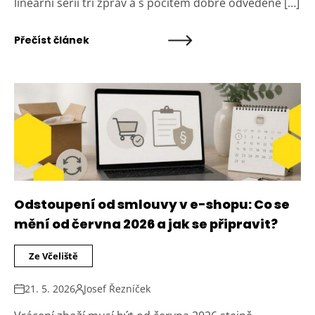
lineární sérii tří zpráv a s pocitem dobře odvedené […]
Přečíst článek
Odstoupení od smlouvy v e-shopu: Co se
mění od června 2026 a jak se připravit?
Ze Včeliště
21. 5. 2026
Josef Řezníček