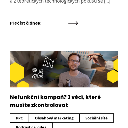
a z teoretických technologických pokusů se […]
Přečíst článek
Nefunkční kampaň? 3 věci, které
musíte zkontrolovat
PPC
Obsahový marketing
Sociální sítě
Podcasty a videa