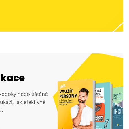
ikace
e-booky nebo tištěné
ukáží, jak efektivně
u.