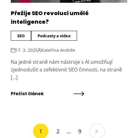
Přežije SEO revoluci umělé
inteligence?
SEO
Podcasty a videa
17. 3. 2025
Kateřina Andrée
Na jedné straně nám nástroje s AI umožňují
zjednodušit a zefektivnit SEO činnosti, na straně
[…]
Přečíst článek
1
2
…
9