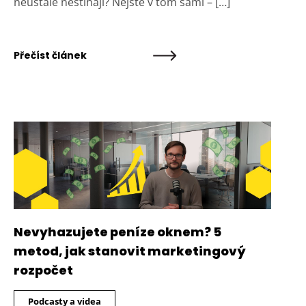
neustále nestíhají? Nejste v tom sami – […]
Přečíst článek
Nevyhazujete peníze oknem? 5
metod, jak stanovit marketingový
rozpočet
Podcasty a videa