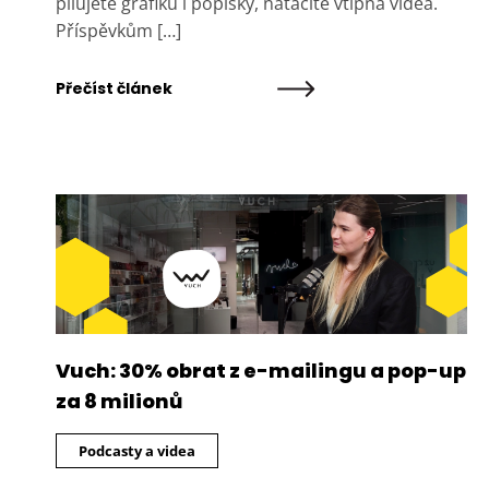
pilujete grafiku i popisky, natáčíte vtipná videa.
Příspěvkům […]
Přečíst článek
Vuch: 30% obrat z e-mailingu a pop-up
za 8 milionů
Podcasty a videa