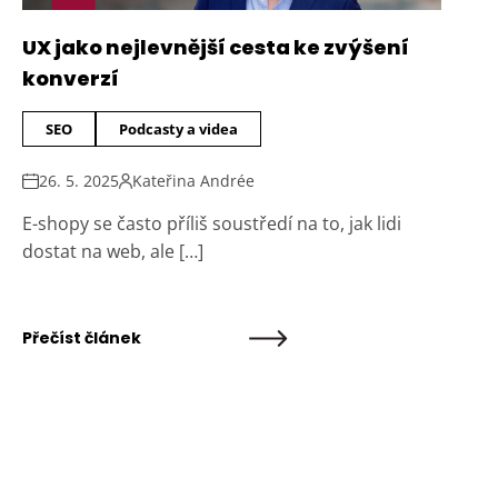
UX jako nejlevnější cesta ke zvýšení
konverzí
SEO
Podcasty a videa
26. 5. 2025
Kateřina Andrée
E-shopy se často příliš soustředí na to, jak lidi
dostat na web, ale […]
Přečíst článek