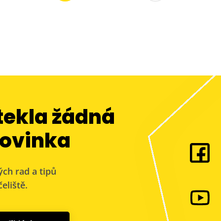
tekla žádná
ovinka
ých rad a tipů
eliště.