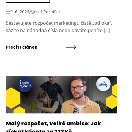
9. 6. 2026
Josef Řezníček
Sestavujete rozpočet marketingu čistě „od oka“,
sázíte na náhodná čísla nebo dáváte peníze […]
Přečíst článek
Malý rozpočet, velké ambice: Jak
získat klienta za 222 Kč