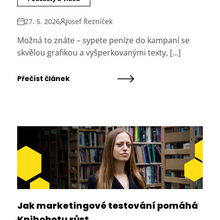
27. 5. 2026
Josef Řezníček
Možná to znáte – sypete peníze do kampaní se
skvělou grafikou a vyšperkovanými texty, […]
Přečíst článek
Jak marketingové testování pomáhá
Knihobotu růst