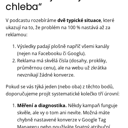
chleba“
V podcastu rozebíráme
dvě typické situace
, které
ukazují na to, že problém na 100 % nastává až za
reklamou:
Výsledky padají plošně napříč všemi kanály
(nejen na Facebooku či Googlu).
Reklama má skvělá čísla (dosahy, prokliky,
průměrnou cenu), ale na webu už zkrátka
nevznikají žádné konverze.
Pokud se vás týká jeden (nebo oba) z těchto bodů,
doporučujeme projít systematické kolečko tří úrovní:
Měření a diagnostika.
Někdy kampaň funguje
skvěle, ale vy o tom ani nevíte. Možná máte
chybně nastavené konverze v Google Tag
Manageru nebo používáte špatný atribuční