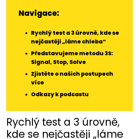
Navigace:
Rychlý test a 3 úrovně, kde se
nejčastěji „láme chleba“
Představujeme metodu 3S:
Signal, Stop, Solve
Zjistěte o našich postupech
více
Odkazy k podcastu
Rychlý test a 3 úrovně,
kde se nejčastěji „láme