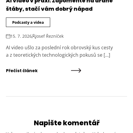
AI video v praxi: Zapomeňte na drahé
štáby, stačí vám dobrý nápad
Podcasty a videa
15. 7. 2026
Josef Řezníček
AI video ušlo za poslední rok obrovský kus cesty
a z teoretických technologických pokusů se […]
Přečíst článek
Napište komentář