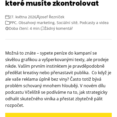
které musíte zkontrolovat
27. května 2026
Josef Řezníček
PPC
,
Obsahový marketing
,
Sociální sítě
,
Podcasty a videa
Doba čtení: 4 min.
Žádný komentář
Možná to znáte – sypete peníze do kampaní se
skvělou grafikou a vyšperkovanými texty, ale prodeje
nikde. Vaším prvním instinktem je pravděpodobně
předělat kreativy nebo přenastavit publika. Co když je
ale vaše reklama úplně bez viny? Často totiž bývá
problém schovaný mnohem hlouběji. V novém dílu
podcastu Včeliště se podíváme na to, jak strategicky
odhalit skutečného viníka a přestat zbytečně pálit
rozpočet.