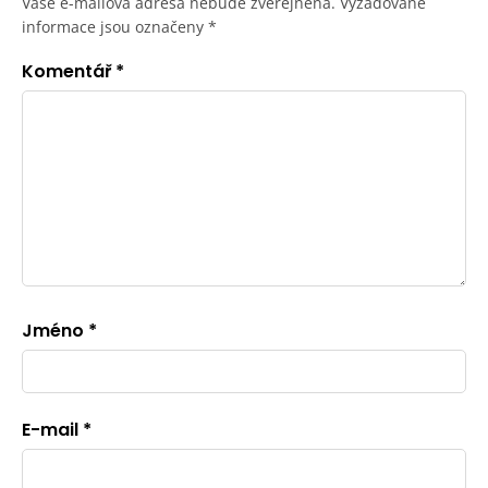
Vaše e-mailová adresa nebude zveřejněna.
Vyžadované
informace jsou označeny
*
Komentář
*
Jméno
*
E-mail
*