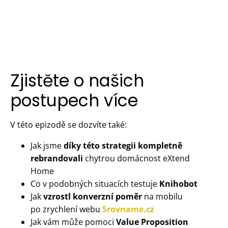
Zjistěte o našich
postupech více
V této epizodě se dozvíte také:
Jak jsme
díky této strategii kompletně
rebrandovali
chytrou domácnost eXtend
Home
Co v podobných situacích testuje
Knihobot
Jak
vzrostl konverzní poměr
na mobilu
po zrychlení webu
Srovname.cz
Jak vám může pomoci
Value Proposition