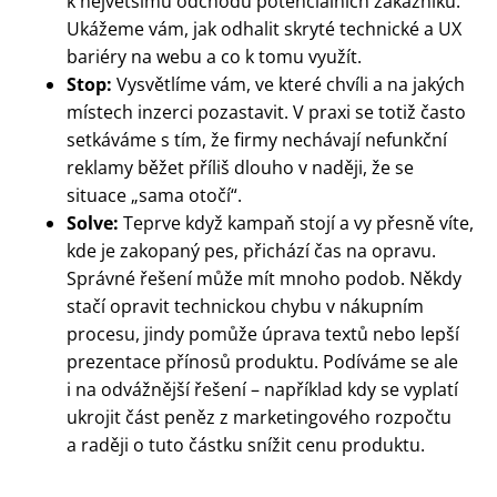
k největšímu odchodu potenciálních zákazníků.
Ukážeme vám, jak odhalit skryté technické a UX
bariéry na webu a co k tomu využít.
Stop:
Vysvětlíme vám, ve které chvíli a na jakých
místech inzerci pozastavit. V praxi se totiž často
setkáváme s tím, že firmy nechávají nefunkční
reklamy běžet příliš dlouho v naději, že se
situace „sama otočí“.
Solve:
Teprve když kampaň stojí a vy přesně víte,
kde je zakopaný pes, přichází čas na opravu.
Správné řešení může mít mnoho podob. Někdy
stačí opravit technickou chybu v nákupním
procesu, jindy pomůže úprava textů nebo lepší
prezentace přínosů produktu. Podíváme se ale
i na odvážnější řešení – například kdy se vyplatí
ukrojit část peněz z marketingového rozpočtu
a raději o tuto částku snížit cenu produktu.