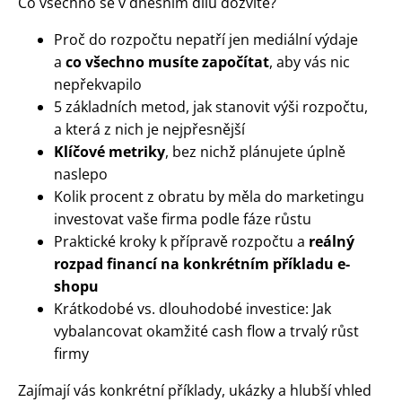
Co všechno se v dnešním dílu dozvíte?
Proč do rozpočtu nepatří jen mediální výdaje
a
co všechno musíte započítat
, aby vás nic
nepřekvapilo
5 základních metod, jak stanovit výši rozpočtu,
a která z nich je nejpřesnější
Klíčové metriky
, bez nichž plánujete úplně
naslepo
Kolik procent z obratu by měla do marketingu
investovat vaše firma podle fáze růstu
Praktické kroky k přípravě rozpočtu a
reálný
rozpad financí na konkrétním příkladu e-
shopu
Krátkodobé vs. dlouhodobé investice: Jak
vybalancovat okamžité cash flow a trvalý růst
firmy
Zajímají vás konkrétní příklady, ukázky a hlubší vhled