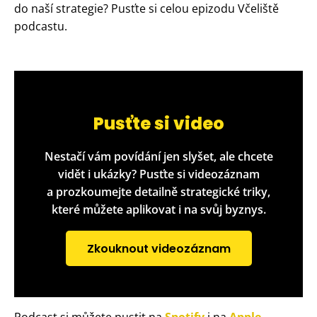
do naší strategie? Pusťte si celou epizodu Včeliště
podcastu.
Pusťte si video
Nestačí vám povídání jen slyšet, ale chcete
vidět i ukázky? Pusťte si videozáznam
a prozkoumejte detailně strategické triky,
které můžete aplikovat i na svůj byznys.
Zkouknout videozáznam
Podcast si můžete pustit na
Spotify
i na
Apple