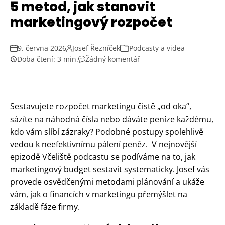
5 metod, jak stanovit
marketingový rozpočet
9. června 2026
Josef Řezníček
Podcasty a videa
Doba čtení: 3 min.
Žádný komentář
Sestavujete rozpočet marketingu čistě „od oka“,
sázíte na náhodná čísla nebo dáváte peníze každému,
kdo vám slíbí zázraky? Podobné postupy spolehlivě
vedou k neefektivnímu pálení peněz. V nejnovější
epizodě Včeliště podcastu se podíváme na to, jak
marketingový budget sestavit systematicky. Josef vás
provede osvědčenými metodami plánování a ukáže
vám, jak o financích v marketingu přemýšlet na
základě fáze firmy.