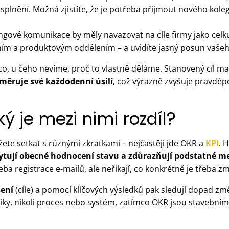
splnění. Možná zjistíte, že je potřeba přijmout nového kolegu
ngové komunikace by měly navazovat na cíle firmy jako celku
ím a produktovým oddělením – a uvidíte jasný posun vašeh
co, u čeho nevíme, proč to vlastně děláme. Stanovený cíl m
měruje své každodenní úsilí
, což výrazně zvyšuje pravd
ký je mezi nimi rozdíl?
žete setkat s různými zkratkami – nejčastěji jde OKR a
KPI
. 
ytují obecné hodnocení stavu a zdůrazňují podstatné m
a registrace e-mailů, ale neříkají, co konkrétně je třeba zm
šení
(cíle) a pomocí klíčových výsledků pak sledují dopad změ
riky, nikoli proces nebo systém, zatímco OKR jsou stavební