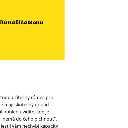
ílů naši šablonu
kytnou užitečný rámec pro
ré mají skutečný dopad.
 pohled uvidíte, kde je
k „nemá do čeho píchnout“.
jestli vám nechybí kapacity