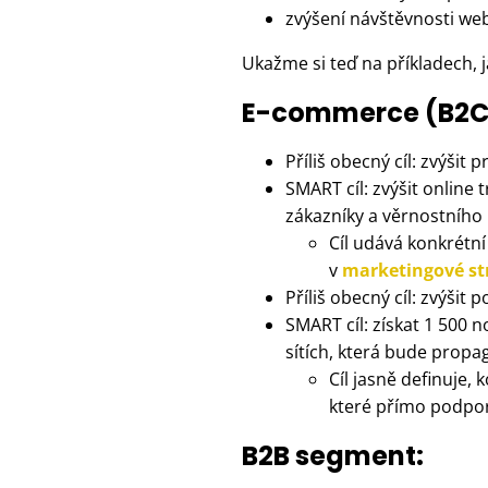
zvýšení návštěvnosti we
Ukažme si teď na příkladech, 
E-commerce (B2C
Příliš obecný cíl: zvýšit 
SMART cíl: zvýšit onlin
zákazníky a věrnostního
Cíl udává konkrétní
v
marketingové str
Příliš obecný cíl: zvýšit 
SMART cíl: získat 1 500 
sítích, která bude prop
Cíl jasně definuje,
které přímo podpor
B2B segment: