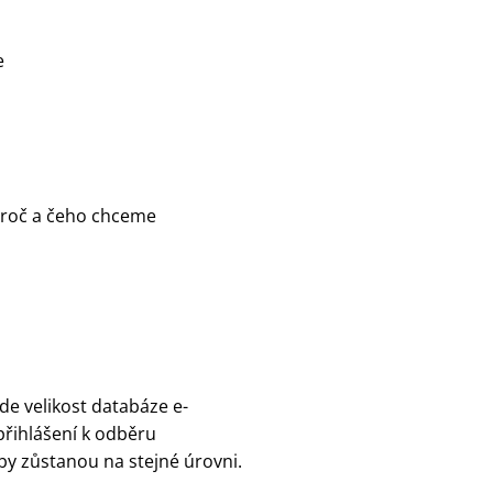
e
proč a čeho chceme
de velikost databáze e-
přihlášení k odběru
by zůstanou na stejné úrovni.