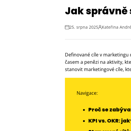
Jak správně 
25. srpna 2025
Kateřina Andr
Definované cíle v marketingu 
časem a penězi na aktivity, k
stanovit marketingové cíle, 
Navigace:
Proč se zabýva
KPI vs. OKR: jak