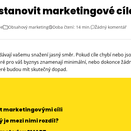
stanovit marketingové cíl
ée
Obsahový marketing
Doba čtení: 14 min.
Žádný komentář
dávají vašemu snažení jasný směr. Pokud cíle chybí nebo jso
teré pro váš byznys znamenají minimální, nebo dokonce žádný
které budou mít skutečný dopad.
t marketingovými cíli
ý je mezi nimi rozdíl?