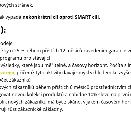
bových stránek.
jak vypadá
nekonkrétní cíl oproti SMART cíli
.
):
prodeje
e tržby o 25 % během příštích 12 měsíců zavedením garance 
 programu pro stávající
 výsledky, které jsou měřitelné, a časový horizont. Počítá 
ategii
, přičemž tyto aktivity dávají smysl vzhledem ke zvýš
počet zákazníků
nových zákazníků během příštích 6 měsíců prostřednictvím c
agovat novou kolekci produktů a nabídne 10% slevu na první
 kolik nových zákazníků má být získáno, v jakém časovém hori
ují růst zákaznické základny.