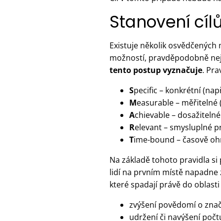
Stanovení cí
Existuje několik osvědčených 
možností, pravděpodobně nejz
tento postup vyznačuje
. Pra
S
pecific – konkrétní (na
M
easurable – měřitelné 
A
chievable – dosažitelné
R
elevant – smysluplné pr
T
ime-bound – časově ohr
Na základě tohoto pravidla s
lidí na prvním místě napadne 
které spadají právě do oblasti
zvýšení povědomí o znač
udržení či navýšení počt