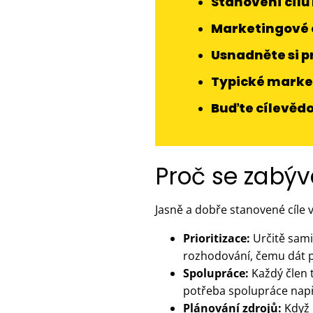
Stanovení cíl
Marketingové c
Usnadněte si p
Typické market
Buďte cílevědo
Proč se zabýv
Jasně a dobře stanovené cíle
Prioritizace:
Určitě sami
rozhodování, čemu dát p
Spolupráce:
Každý člen t
potřeba spolupráce např
Plánování zdrojů:
Když 