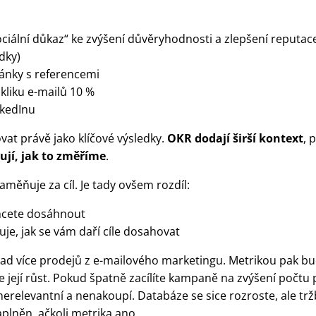
„sociální důkaz“ ke zvýšení důvěryhodnosti a zlepšení reputac
edky)
ránky s referencemi
liku e-mailů 10 %
nkedInu
at právě jako klíčové výsledky.
OKR dodají širší kontext
, 
nují, jak to změříme
.
aměňuje za cíl. Je tady ovšem rozdíl:
 chcete dosáhnout
uje, jak se vám daří cíle dosahovat
lad více prodejů z e-mailového marketingu. Metrikou pak bu
e její růst. Pokud špatně zacílíte kampaně na zvýšení počtu 
erelevantní a nenakoupí. Databáze se sice rozroste, ale trž
plněn, ačkoli metrika ano.