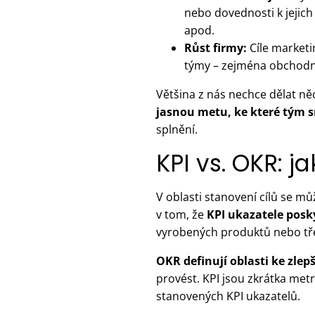
nebo dovednosti k jejich 
apod.
Růst firmy:
Cíle marketi
týmy – zejména obchodn
Většina z nás nechce dělat ně
jasnou metu, ke které tým s
splnění.
KPI vs. OKR: ja
V oblasti stanovení cílů se mů
v tom, že
KPI ukazatele posk
vyrobených produktů nebo třeb
OKR definují oblasti ke zlep
provést. KPI jsou zkrátka met
stanovených KPI ukazatelů.