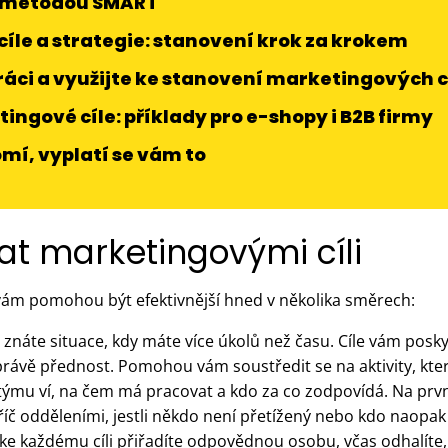
ů metodou SMART
íle a strategie: stanovení krok za krokem
ráci a využijte ke stanovení marketingových c
ingové cíle: příklady pro e-shopy i B2B firmy
mí, vyplatí se vám to
at marketingovými cíli
 vám pomohou být efektivnější hned v několika směrech:
 znáte situace, kdy máte více úkolů než času. Cíle vám pos
rávě přednost. Pomohou vám soustředit se na aktivity, kte
ýmu ví, na čem má pracovat a kdo za co zodpovídá. Na první
íč odděleními, jestli někdo není přetížený nebo kdo naopa
ke každému cíli přiřadíte odpovědnou osobu, včas odhalíte, 