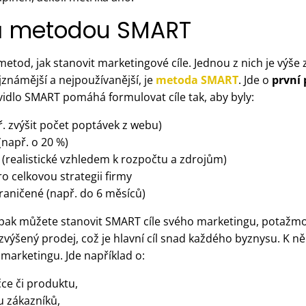
lů metodou SMART
metod, jak stanovit marketingové cíle. Jednou z nich je výš
námější a nejpoužívanější, je
metoda SMART
. Jde o
první 
vidlo SMART pomáhá formulovat cíle tak, aby byly:
př. zvýšit počet poptávek z webu)
(např. o 20 %)
 (realistické vzhledem k rozpočtu a zdrojům)
o celkovou strategii firmy
aničené (např. do 6 měsíců)
i pak můžete stanovit SMART cíle svého marketingu, potažmo
zvýšený prodej, což je hlavní cíl snad každého byznysu. K 
 marketingu. Jde například o:
ce či produktu,
u zákazníků,