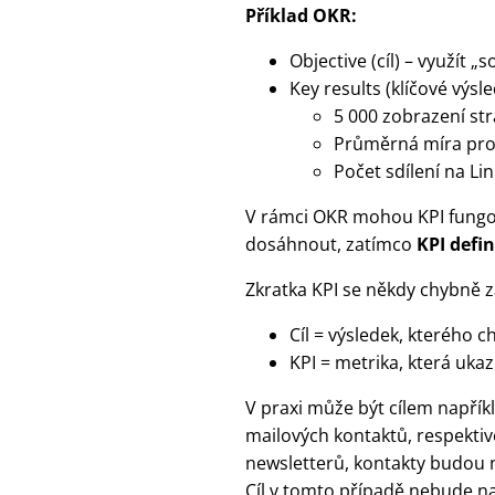
Příklad OKR:
Objective (cíl) – využít 
Key results (klíčové výsl
5 000 zobrazení st
Průměrná míra prok
Počet sdílení na Li
V rámci OKR mohou KPI fungov
dosáhnout, zatímco
KPI defi
Zkratka KPI se někdy chybně z
Cíl = výsledek, kterého
KPI = metrika, která ukaz
V praxi může být cílem napřík
mailových kontaktů, respektiv
newsletterů, kontakty budou n
Cíl v tomto případě nebude na