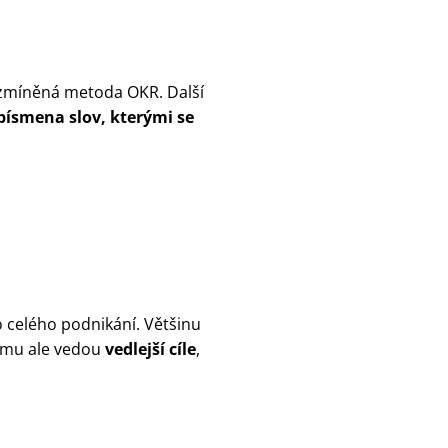
e zmíněná metoda OKR. Další
písmena slov, kterými se
 celého podnikání. Většinu
němu ale vedou
vedlejší cíle
,