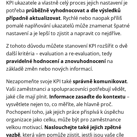
KPI ukazatele a vlastně celý proces jejich nastavení je
potřeba
průběžně vyhodnocovat a dle výsledků
případně aktualizovat
. Rychlé nebo naopak příliš
pomalé naplňování ukazatelů může znamenat špatné
nastavení a je lepší to zjistit a napravit co nejdříve.
Z tohoto důvodu můžete stanovení KPI rozšířit o dvě
další kritéria – evaluation a re-evaluation, tedy
pravidelné
hodnocení a znovuhodnocení
na
základě změn nebo nových informací.
Nezapomeňte svoje KPI také
správně komunikovat
.
Vaši zaměstnanci a spolupracovníci potřebují vědět,
jaké cíle mají plnit.
Informace zasaďte do kontextu
–
vysvětlete nejen to, co měříte, ale hlavně proč.
Pochopení toho, jak jejich práce přispívá k úspěchu
organizace jako celku, může být pro zaměstnance
velkou motivací.
Naslouchejte také jejich zpětné
vazbě
, která vám pomůže zjistit, jestli jsou vaše cíle