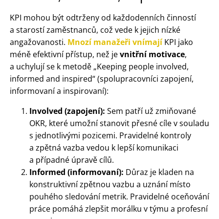
KPI mohou být odtrženy od každodenních činností
a starostí zaměstnanců, což vede k jejich nízké
angažovanosti.
Mnozí manažeři vnímají
KPI jako
méně efektivní přístup, než je
vnitřní motivace
,
a uchylují se k metodě „Keeping people involved,
informed and inspired“ (spolupracovníci zapojení,
informovaní a inspirovaní):
Involved (zapojení):
Sem patří už zmiňované
OKR, které umožní stanovit přesné cíle v souladu
s jednotlivými pozicemi. Pravidelné kontroly
a zpětná vazba vedou k lepší komunikaci
a případné úpravě cílů.
Informed (informovaní):
Důraz je kladen na
konstruktivní zpětnou vazbu a uznání místo
pouhého sledování metrik. Pravidelné oceňování
práce pomáhá zlepšit morálku v týmu a profesní