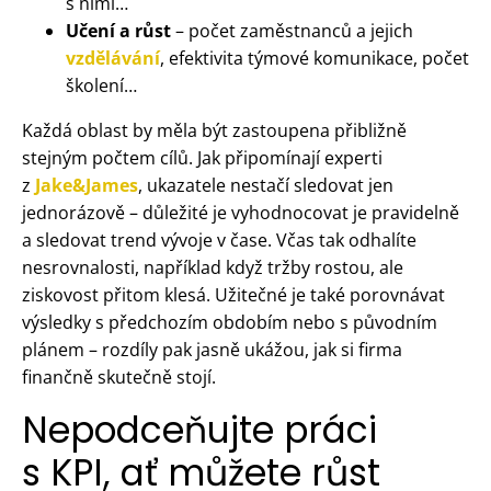
s nimi…
Učení a růst
– počet zaměstnanců a jejich
vzdělávání
, efektivita týmové komunikace, počet
školení…
Každá oblast by měla být zastoupena přibližně
stejným počtem cílů. Jak připomínají experti
z
Jake&James
, ukazatele nestačí sledovat jen
jednorázově – důležité je vyhodnocovat je pravidelně
a sledovat trend vývoje v čase. Včas tak odhalíte
nesrovnalosti, například když tržby rostou, ale
ziskovost přitom klesá. Užitečné je také porovnávat
výsledky s předchozím obdobím nebo s původním
plánem – rozdíly pak jasně ukážou, jak si firma
finančně skutečně stojí.
Nepodceňujte práci
s KPI, ať můžete růst