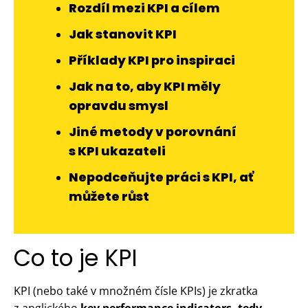
Rozdíl mezi KPI a cílem
Jak stanovit KPI
Příklady KPI pro inspiraci
Jak na to, aby KPI měly
opravdu smysl
Jiné metody v porovnání
s KPI ukazateli
Nepodceňujte práci s KPI, ať
můžete růst
Co to je KPI
KPI (nebo také v množném čísle KPIs) je zkratka
z anglického
key performance indicators, tedy