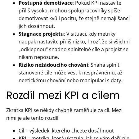
Postupná demotivace
: Pokud KPI nastavíte
příliš vysoko, mohou spolupracovníky spíše
demotivovat kvůli pocitu, že stejně nemají šanci
jich dosáhnout.
Stagnace projektu
: V situaci, kdy metriky
naopak nastavíte příliš nízko, hrozí, že si všichni
„odklepnou“ snadno splnitelné cíle a projekt se
nikam neposune.
Riziko nežádoucího chování
: Snaha splnit
stanovené cíle může vést k nesprávnému, až
neetickému chování nebo manipulaci s daty.
Rozdíl mezi KPI a cílem
Zkratka KPI se někdy chybně zaměňuje za cíl. Mezi
nimi je ale tento rozdíl:
Cíl = výsledek, kterého chcete dosáhnout
KPI = metrika, která ukazuje, jak se vám daří cíle