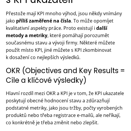
Přestože mají KPI mnoho výhod, jsou někdy vnímány
jako
příliš zaměřené na čísla
. To může opomíjet
kvalitativní aspekty práce. Proto existují i
další
metody a metriky
, které pomáhají porozumět
současnému stavu a vývoji firmy. Některé můžete
použít místo KPI, jiné můžete s KPI zkombinovat
k dosažení co nejlepších výsledků.
OKR (Objectives and Key Results =
Cíle a klíčové výsledky)
Hlavní rozdíl mezi OKR a KPI je v tom, že KPI ukazatele
poskytují obecné hodnocení stavu a zdůrazňují
podstatné metriky, jako jsou tržby, počty vyrobených
produktů nebo třeba registrace e-mailů, ale neříkají,
co konkrétně je třeba změnit nebo zlepšit.