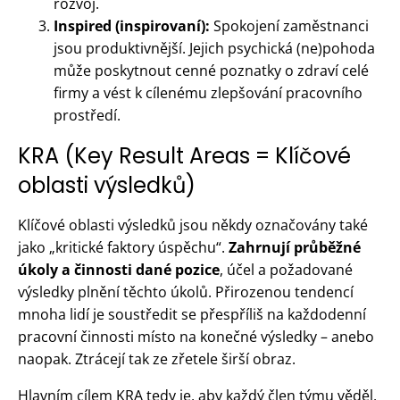
rozvoj.
Inspired (inspirovaní):
Spokojení zaměstnanci
jsou produktivnější. Jejich psychická (ne)pohoda
může poskytnout cenné poznatky o zdraví celé
firmy a vést k cílenému zlepšování pracovního
prostředí.
KRA (Key Result Areas = Klíčové
oblasti výsledků)
Klíčové oblasti výsledků jsou někdy označovány také
jako „kritické faktory úspěchu“.
Zahrnují průběžné
úkoly a činnosti dané pozice
, účel a požadované
výsledky plnění těchto úkolů. Přirozenou tendencí
mnoha lidí je soustředit se přespříliš na každodenní
pracovní činnosti místo na konečné výsledky – anebo
naopak. Ztrácejí tak ze zřetele širší obraz.
Hlavním cílem KRA tedy je, aby každý člen týmu věděl,