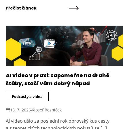
Přečíst článek
AI video v praxi: Zapomeňte na drahé
štáby, stačí vám dobrý nápad
Podcasty a videa
15. 7. 2026
Josef Řezníček
AI video ušlo za poslední rok obrovský kus cesty
a z teoretických technologických pokusů se […]