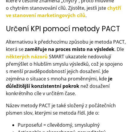
které v češtině znamená „chytrý“, proto mluvíme
o chytrém stanovování cílů. Zjistěte, jestli jste
chytří
ve stanovení marketingových cílů
.
Určení KPI pomocí metody PACT
Alternativou k předchozímu způsobu je metoda PACT,
která se
zaměřuje na proces místo na výsledek
. Dle
některých názorů
SMART ukazatele nedovolují
přemýšlet o hlubším smyslu výsledků, což je spojeno
s menší pravděpodobností jejich dosažení. Jde
zejména o situace s mnoha proměnnými, kde
je
důležitější konzistentní pokrok
než dosažení
konkrétního cíle v určitém čase.
Název metody PACT je také složený z počátečních
písmen slov, kterými se metoda řídí. Jde o:
Purposeful = cílevědomý, smysluplný