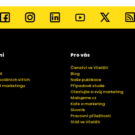
ní
Pro vás
Členství ve Včelišti
it
Blog
ociálních sítích
Naše publikace
l marketingu
Případové studie
Otestujte si svůj marketing
Mailujeme.cz
Kafe a marketing
Slovník
Pracovní příležitosti
Stáž ve Včelišti