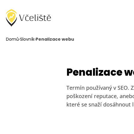
Domů
›
Slovník
›
Penalizace webu
Penalizace 
Termín používaný v SEO. Zn
poškození reputace, aneb
které se snaží dosáhnout l