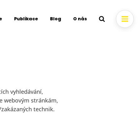
e
Publikace
Blog
O nás
ích vyhledávání,
 se webovým stránkám,
h/zakázaných technik.