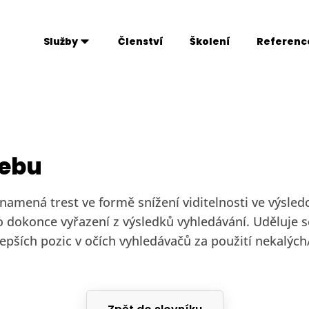
Služby
Členství
Školení
Referenc
webu
amená trest ve formě snížení viditelnosti ve výsledc
o dokonce vyřazení z výsledků vyhledávání. Uděluje
epších pozic v očích vyhledávačů za použití nekalýc