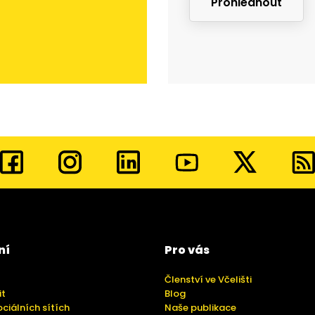
Prohlédnout
ní
Pro vás
Členství ve Včelišti
it
Blog
ociálních sítích
Naše publikace