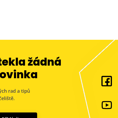
tekla žádná
ovinka
ých rad a tipů
eliště.