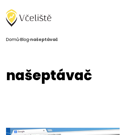
Domů
›
Blog
›
našeptávač
našeptávač