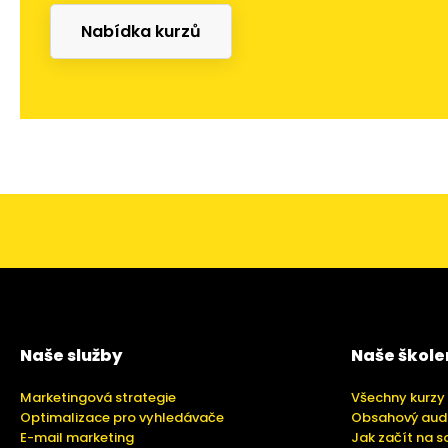
Nabídka kurzů
Naše služby
Naše škole
Marketingová strategie
Všechny kurzy
Optimalizace pro vyhledávače
Obsahový aud
E-mail marketing
Jak začít na s