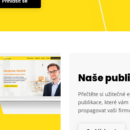
Přihlásit se
Naše publ
Přečtěte si užitečné 
publikace, které vám 
propagovat vaši firm