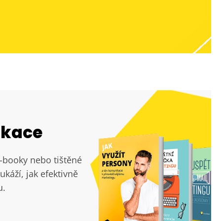
ikace
e-booky nebo tištěné
ukáží, jak efektivně
u.