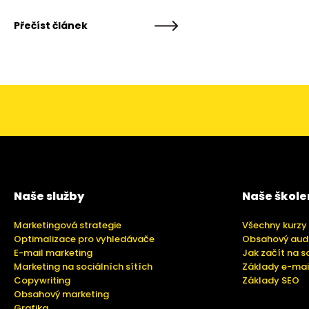
Přečíst článek
Naše služby
Naše škole
Marketingová strategie
Všechny kurzy
Optimalizace pro vyhledávače
Obsahový aud
E-mail marketing
Jak začít na s
Marketing na sociálních sítích
Základy e-mai
Copywriting
Základy SEO
Obsahový marketing
Grafika