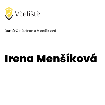
Domů
›
O nás
›
Irena Menšíková
Irena Menšíková