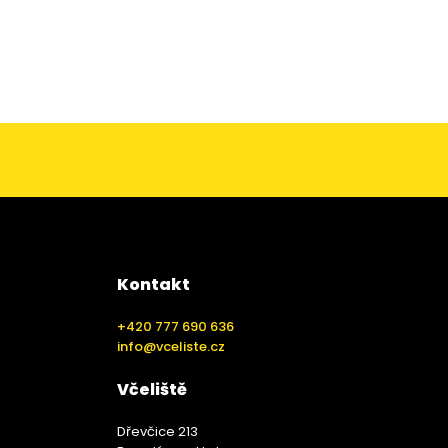
Kontakt
+420 777 690 636
info@vceliste.cz
Včeliště
Dřevčice 213