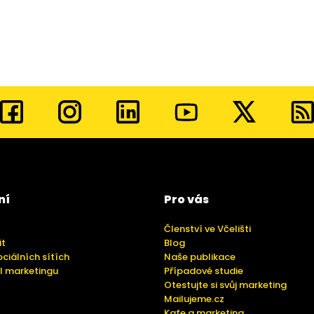
ní
Pro vás
Členství ve Včelišti
it
Blog
ociálních sítích
Naše publikace
l marketingu
Případové studie
Otestujte si svůj marketing
Mailujeme.cz
Kafe a marketing