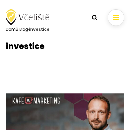
Domů
›
Blog
›
investice
investice