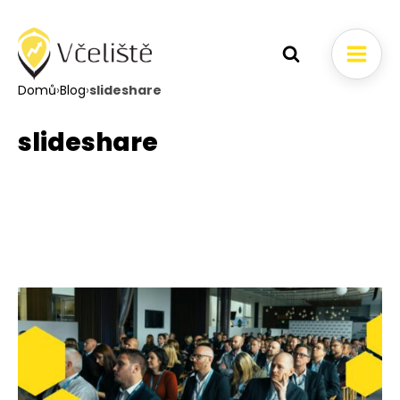
Domů
›
Blog
›
slideshare
slideshare