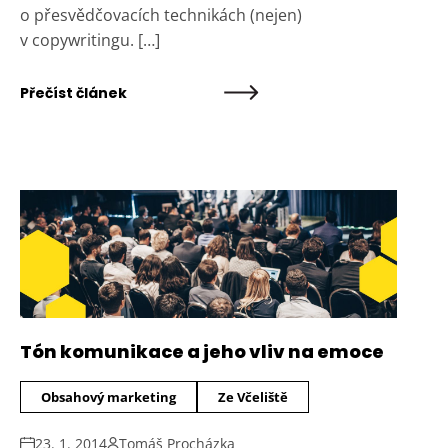
o přesvědčovacích technikách (nejen)
v copywritingu. […]
Přečíst článek
Tón komunikace a jeho vliv na emoce
Obsahový marketing
Ze Včeliště
23. 1. 2014
Tomáš Procházka