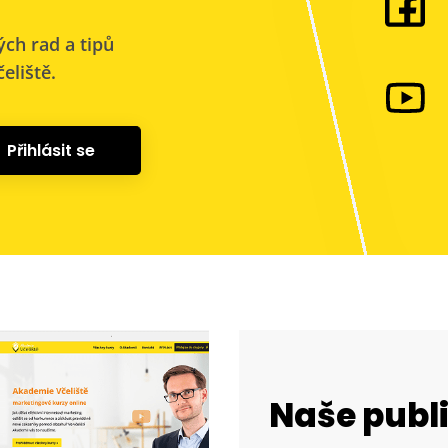
ých rad a tipů
eliště.
Přihlásit se
Naše publ