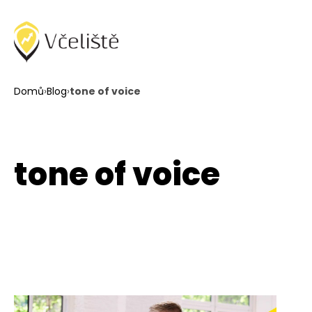
Domů
›
Blog
›
tone of voice
tone of voice