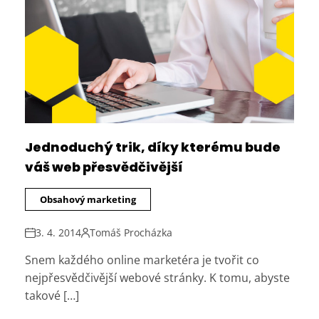
Jednoduchý trik, díky kterému bude
váš web přesvědčivější
Obsahový marketing
3. 4. 2014
Tomáš Procházka
Snem každého online marketéra je tvořit co
nejpřesvědčivější webové stránky. K tomu, abyste
takové […]