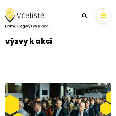
Domů
›
Blog
›
výzvy k akci
výzvy k akci