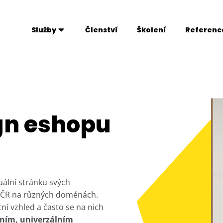
Služby
Členství
Školení
Referenc
gn eshopu
zuální stránku svých
 v ČR na různých doménách.
í vzhled a často se na nich
edním, univerzálním