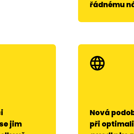
řádnému n
i
Nová podob
 se jim
při optimal