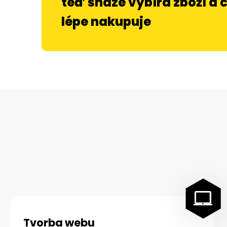
teď snáze vybírá zboží a 
lépe nakupuje
Tvorba webu