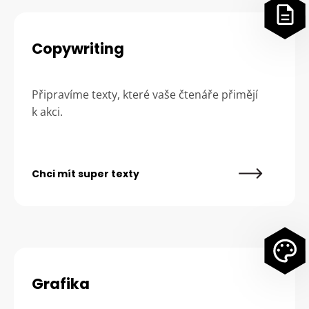
Copywriting
Připravíme texty, které vaše čtenáře přimějí
k akci.
Chci mít super texty
Grafika