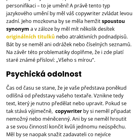
personifikaci – to je umění! A právě tento typ
jazykového umění by měl váš copywriter zvládat levou
zadní. Jeho mozkovna by se měla hemžit
spoustou
synonym
a v záloze by měl mít několik desítek
originálních titulků
nebo atraktivních podnadpisů.
Bát by se neměl ani odrážek nebo číselných seznamů.
Na závěr této problematiky doplňme, že i zde platí
staré známé přísloví: „Všeho s mírou“.
Psychická odolnost
Čas od času se stane, že je vaše představa poněkud
odlišná od představy vašeho textaře. Vznikne tedy
text, který je nutno předělat nebo upravit. Pokud se
tak stává výjimečně,
copywriter
by si neměl připadat
nemožný nebo méněcenný. Ani by se neměl hroutit
a se svou činností končit kvůli jednomu neúspěchu.
Měl by se naopak snažit zadavateli co nejvíce