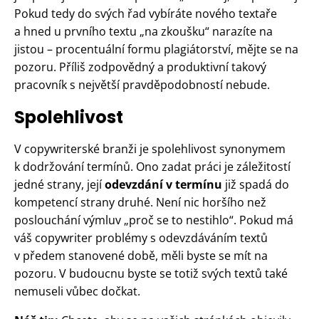
Pokud tedy do svých řad vybíráte nového textaře
a hned u prvního textu „na zkoušku“ narazíte na
jistou – procentuální formu plagiátorství, mějte se na
pozoru. Příliš zodpovědný a produktivní takový
pracovník s největší pravděpodobností nebude.
Spolehlivost
V copywriterské branži je spolehlivost synonymem
k dodržování termínů. Ono zadat práci je záležitostí
jedné strany, její
odevzdání v termínu
již spadá do
kompetencí strany druhé. Není nic horšího než
poslouchání výmluv „proč se to nestihlo“. Pokud má
váš copywriter problémy s odevzdáváním textů
v předem stanovené době, měli byste se mít na
pozoru. V budoucnu byste se totiž svých textů také
nemuseli vůbec dočkat.