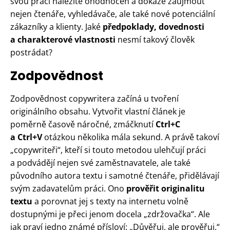
svou práci náležitě ohodnocen a dokáže zaujmout
nejen čtenáře, vyhledávače, ale také nové potenciální
zákazníky a klienty. Jaké
předpoklady, dovednosti
a charakterové vlastnosti
nesmí takový člověk
postrádat?
Zodpovědnost
Zodpovědnost copywritera začíná u tvoření
originálního obsahu. Vytvořit vlastní článek je
poměrně časově náročné, zmáčknutí
Ctrl+C
a Ctrl+V
otázkou několika mála sekund. A právě takoví
„copywriteři“, kteří si touto metodou ulehčují práci
a podvádějí nejen své zaměstnavatele, ale také
původního autora textu i samotné čtenáře, přidělávají
svým zadavatelům práci. Ono
prověřit originalitu
textu
a porovnat jej s texty na internetu volně
dostupnými je přeci jenom docela „zdržovačka“. Ale
jak praví jedno známé přísloví: „Důvěřuj, ale prověřuj.“