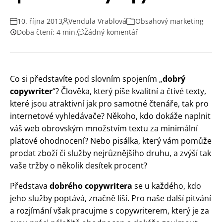
10. října 2013
Vendula Vrablová
Obsahový marketing
Doba čtení: 4 min.
Žádný komentář
Co si představíte pod slovním spojením „
dobrý
copywriter
“? Člověka, který píše kvalitní a čtivé texty,
které jsou atraktivní jak pro samotné čtenáře, tak pro
internetové vyhledávače? Někoho, kdo dokáže naplnit
váš web obrovským množstvím textu za minimální
platové ohodnocení? Nebo pisálka, který vám pomůže
prodat zboží či služby nejrůznějšího druhu, a zvýší tak
vaše tržby o několik desítek procent?
Představa
dobrého copywritera
se u každého, kdo
jeho služby poptává, značně liší. Pro naše další pitvání
a rozjímání však pracujme s copywriterem, který je za