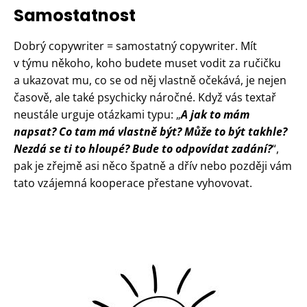
Samostatnost
Dobrý copywriter = samostatný copywriter. Mít
v týmu někoho, koho budete muset vodit za ručičku
a ukazovat mu, co se od něj vlastně očekává, je nejen
časově, ale také psychicky náročné. Když vás textař
neustále urguje otázkami typu: „
A jak to mám
napsat? Co tam má vlastně být? Může to být takhle?
Nezdá se ti to hloupé? Bude to odpovídat zadání?
“,
pak je zřejmě asi něco špatně a dřív nebo později vám
tato vzájemná kooperace přestane vyhovovat.