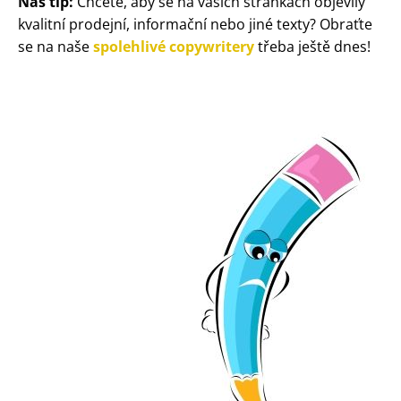
Náš tip:
Chcete, aby se na vašich stránkách objevily
kvalitní prodejní, informační nebo jiné texty? Obraťte
se na naše
spolehlivé copywritery
třeba ještě dnes!