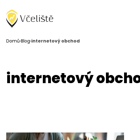
Domů
›
Blog
›
internetový obchod
internetový obch