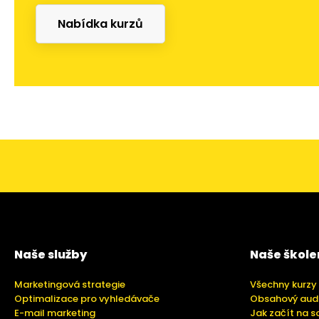
Nabídka kurzů
Naše služby
Naše škole
Marketingová strategie
Všechny kurzy
Optimalizace pro vyhledávače
Obsahový aud
E-mail marketing
Jak začít na s