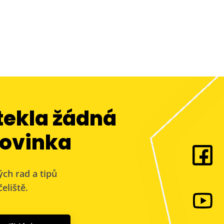
tekla žádná
ovinka
ých rad a tipů
eliště.