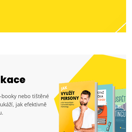
ikace
e-booky nebo tištěné
ukáží, jak efektivně
u.