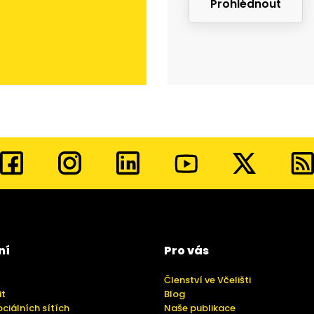
Prohlédnout
ní
Pro vás
Členství ve Včelišti
it
Blog
ociálních sítích
Naše publikace