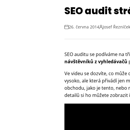
SEO audit st
26. června 2014
Josef Řezníče
SEO auditu se podíváme na tř
návštěvníků z vyhledávačů
p
Ve videu se dozvíte, co může d
vysoko, ale která přivádí jen 
obchodu, jako je tento, nebo n
detailů si ho můžete zobrazit i