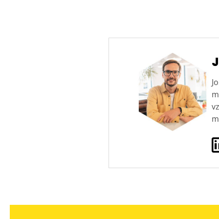
J
Jo
ma
v
ma