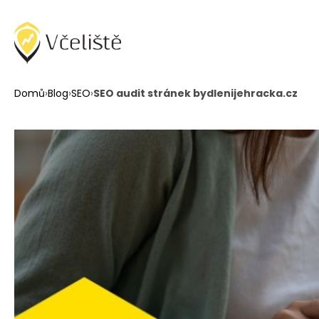
Domů
›
Blog
›
SEO
›
SEO audit stránek bydlenijehracka.cz