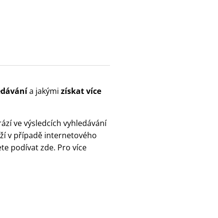
edávání
a jakými
získat více
rází ve výsledcích vyhledávání
oží v případě internetového
te podívat zde. Pro více