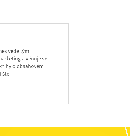
dnes vede tým
marketing a věnuje se
 knihy o obsahovém
iště.