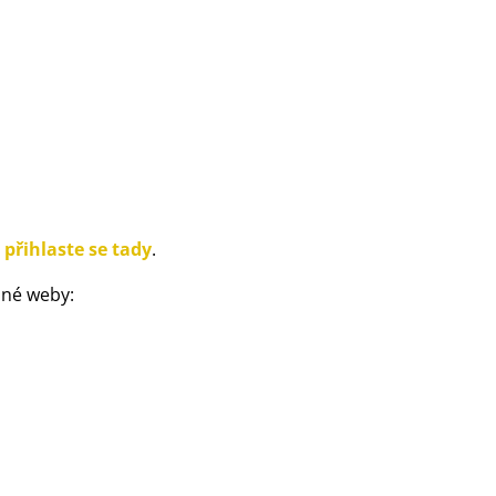
,
přihlaste se tady
.
vané weby: