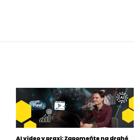
AI video v praxi: Zapomeňte na drahé