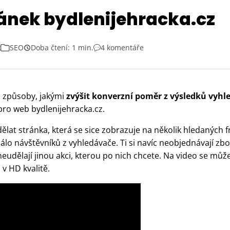
ránek bydlenijehracka.cz
k
SEO
Doba čtení: 1 min.
4 komentáře
i způsoby, jakými
zvýšit konverzní poměr z výsledků vyhl
ro web bydlenijehracka.cz.
ělat stránka, která se sice zobrazuje na několik hledaných f
málo návštěvníků z vyhledávače. Ti si navíc neobjednávají zb
eudělají jinou akci, kterou po nich chcete. Na video se může
 v HD kvalitě.