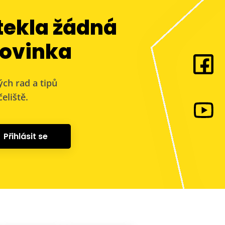
tekla žádná
ovinka
ých rad a tipů
eliště.
Přihlásit se