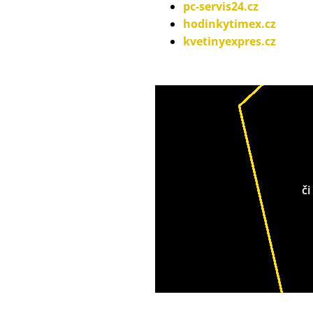
pc-servis24.cz
hodinkytimex.cz
kvetinyexpres.cz
či