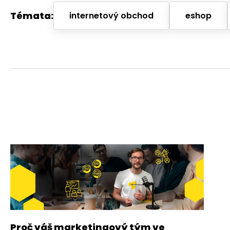
Témata:
internetový obchod
eshop
Proč váš marketingový tým ve