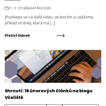
21. 3. 2014
Josef Řezníček
]Podívejte se na další video, ve kterém si ukážeme
příklad stránky, která má […]
Přečíst článek
Shrnutí: 16 únorových článků na blogu
Včeliště