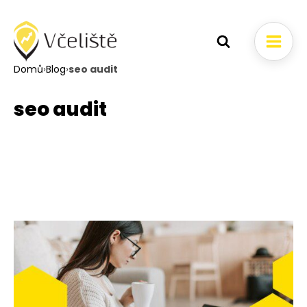
Domů
›
Blog
›
seo audit
seo audit