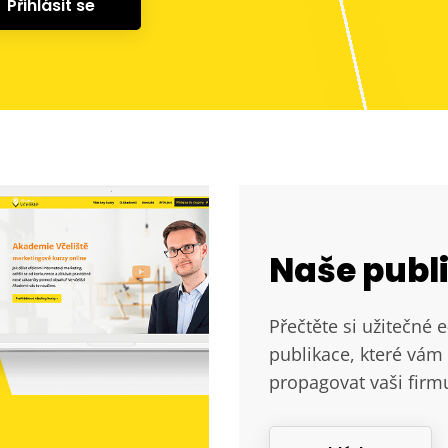
Přihlásit se
Naše publ
Přečtěte si užitečné 
publikace, které vám 
propagovat vaši firm