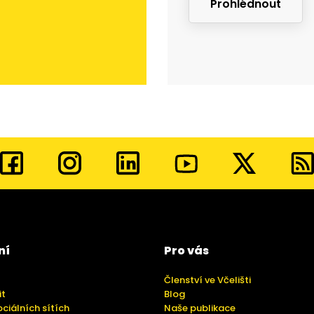
Prohlédnout
ní
Pro vás
Členství ve Včelišti
it
Blog
ociálních sítích
Naše publikace