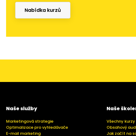
Nabídka kurzů
Naše služby
Naše škole
Marketingová strategie
Všechny kurzy
Optimalizace pro vyhledávače
Obsahový aud
E-mail marketing
Jak začít na s