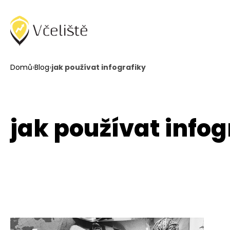
Domů
›
Blog
›
jak používat infografiky
jak používat infog