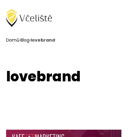
Domů
›
Blog
›
lovebrand
lovebrand