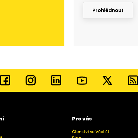
Prohlédnout
ní
Pro vás
Členství ve Včelišti
it
Blog