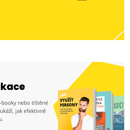
ikace
e-booky nebo tištěné
ukáží, jak efektivně
u.