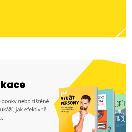
ikace
e-booky nebo tištěné
ukáží, jak efektivně
u.