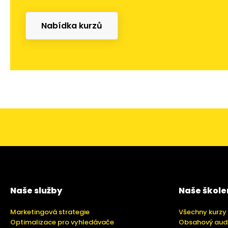
Nabídka kurzů
Naše služby
Naše škole
Marketingová strategie
Všechny kurzy
Optimalizace pro vyhledávače
Obsahový aud