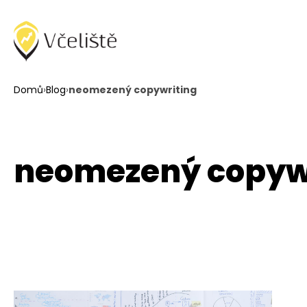
Domů
›
Blog
›
neomezený copywriting
neomezený copyw