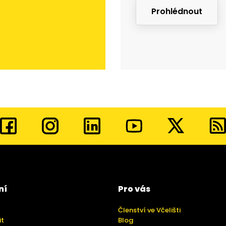
Prohlédnout
ní
Pro vás
Členství ve Včelišti
it
Blog