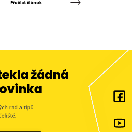
Přečíst článek
tekla žádná
ovinka
ých rad a tipů
eliště.