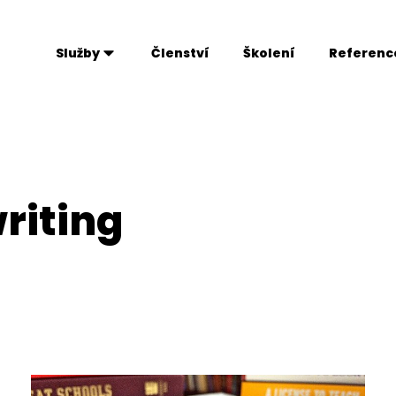
Služby
Členství
Školení
Referenc
riting