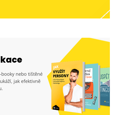
ikace
e-booky nebo tištěné
ukáží, jak efektivně
u.