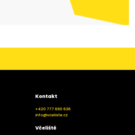
Kontakt
+420 777 690 636
info@vceliste.cz
Včeliště