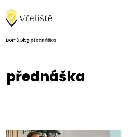
Domů
›
Blog
›
přednáška
přednáška