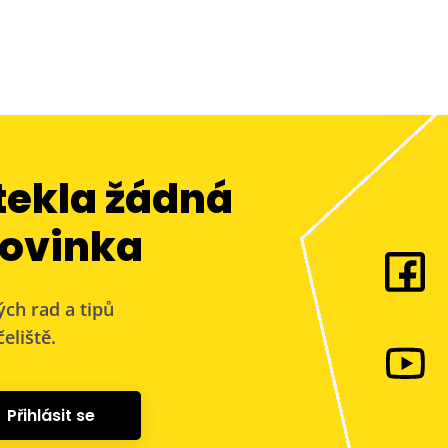
tekla žádná
ovinka
ých rad a tipů
eliště.
Přihlásit se