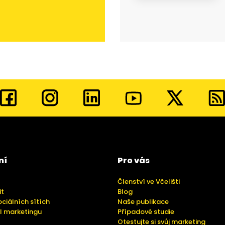
ní
Pro vás
Členství ve Včelišti
it
Blog
ociálních sítích
Naše publikace
l marketingu
Případové studie
Otestujte si svůj marketing