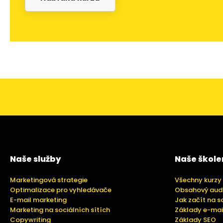
Naše služby
Naše škole
Marketingová strategie
Všechny kurzy
Optimalizace pro vyhledávače
Obsahový aud
E-mail marketing
Jak začít na s
Marketing na sociálních sítích
Základy e-mai
Copywriting
Základy SEO