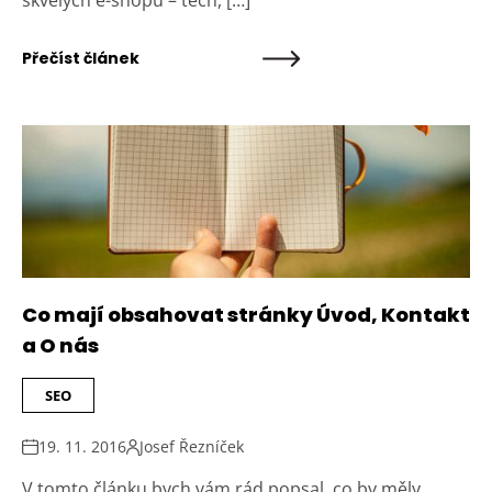
skvělých e-shopů – těch, […]
Přečíst článek
Co mají obsahovat stránky Úvod, Kontakt
a O nás
SEO
19. 11. 2016
Josef Řezníček
V tomto článku bych vám rád popsal, co by měly