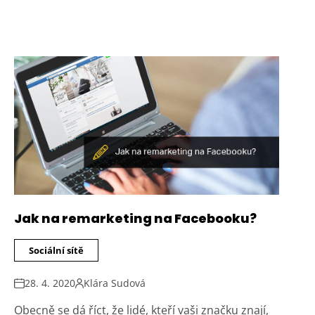
Jak na remarketing na Facebooku?
Sociální sítě
28. 4. 2020
Klára Sudová
Obecně se dá říct, že lidé, kteří vaši značku znají,