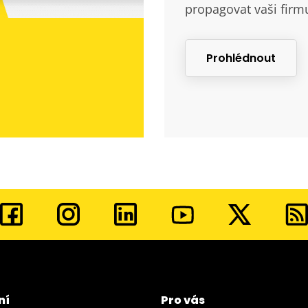
propagovat vaši firm
Prohlédnout
ní
Pro vás