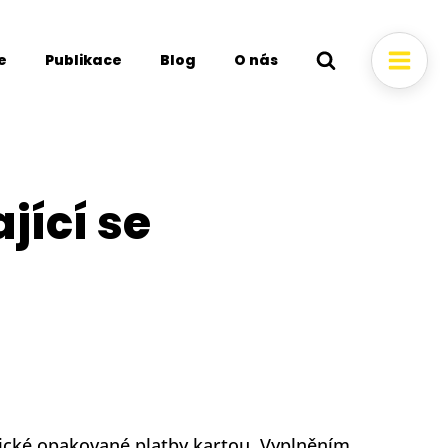
e
Publikace
Blog
O nás
jící se
atické opakované platby kartou. Vyplněním