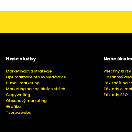
Naše služby
Naše škole
Marketingová strategie
Všechny kurzy
Optimalizace pro vyhledávače
Obsahový aud
E-mail marketing
Jak začít na s
Marketing na sociálních sítích
Základy e-mai
Copywriting
Základy SEO
Obsahový marketing
Grafika
Tvorba webu