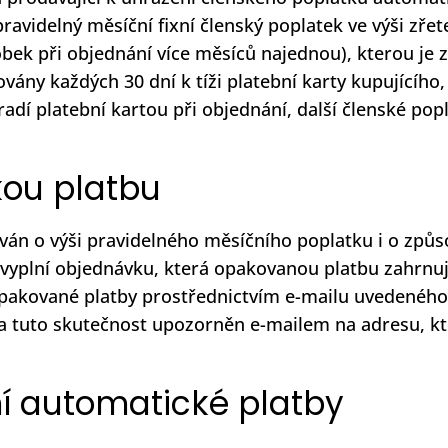
pravidelný měsíční fixní členský poplatek ve výši zř
ek při objednání více měsíců najednou), kterou je z
vány každých 30 dní k tíži platební karty kupujícího, 
radí platební kartou při objednání, další členské po
kou platbu
ván o výši pravidelného měsíčního poplatku i o způso
í vyplní objednávku, která opakovanou platbu zahrnu
 opakované platby prostřednictvím e-mailu uvedenéh
a tuto skutečnost upozorněn e-mailem na adresu, kte
ní automatické platby