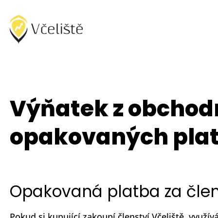
Výňatek z obchodn
opakovaných pla
Opakovaná platba za člen
Pokud si kupující zakoupí členství Včeliště, využ