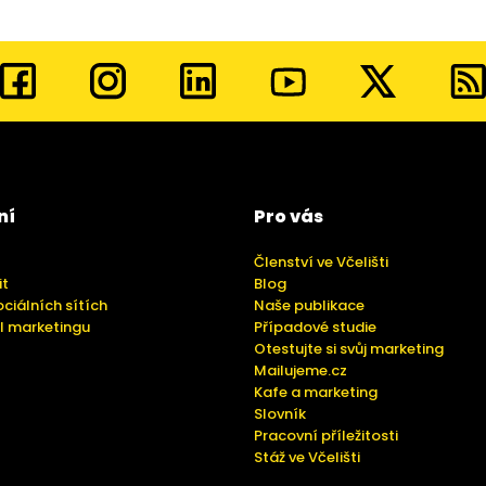
ní
Pro vás
Členství ve Včelišti
it
Blog
ociálních sítích
Naše publikace
l marketingu
Případové studie
Otestujte si svůj marketing
Mailujeme.cz
Kafe a marketing
Slovník
Pracovní příležitosti
Stáž ve Včelišti