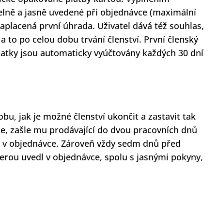
etelně a jasně uvedené při objednávce (maximální
aplacená první úhrada. Uživatel dává též souhlas,
a to po celou dobu trvání členství. První členský
platky jsou automaticky vyúčtovány každých 30 dní
bu, jak je možné členství ukončit a zastavit tak
je, zašle mu prodávající do dvou pracovních dnů
o v objednávce. Zároveň vždy sedm dnů před
rou uvedl v objednávce, spolu s jasnými pokyny,