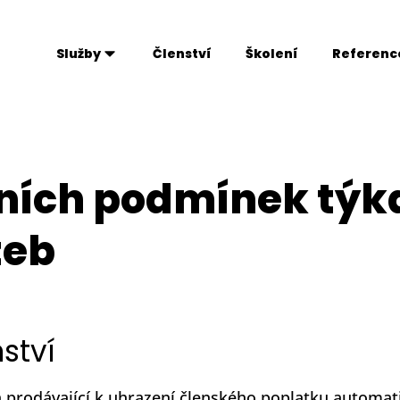
Služby
Členství
Školení
Referenc
ích podmínek týka
teb
ství
ívá prodávající k uhrazení členského poplatku autom