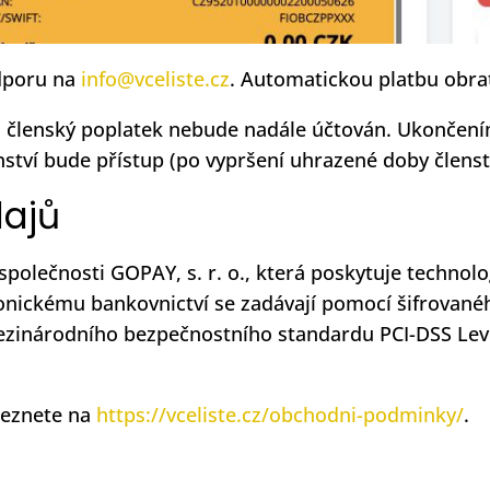
dporu na
info@vceliste.cz
. Automatickou platbu obra
a členský poplatek nebude nadále účtován. Ukončením
nství bude přístup (po vypršení uhrazené doby členst
dajů
polečnosti GOPAY, s. r. o., která poskytuje technolo
tronickému bankovnictví se zadávají pomocí šifrovanéh
zinárodního bezpečnostního standardu PCI-DSS Level
leznete na
https://vceliste.cz/obchodni-podminky/
.