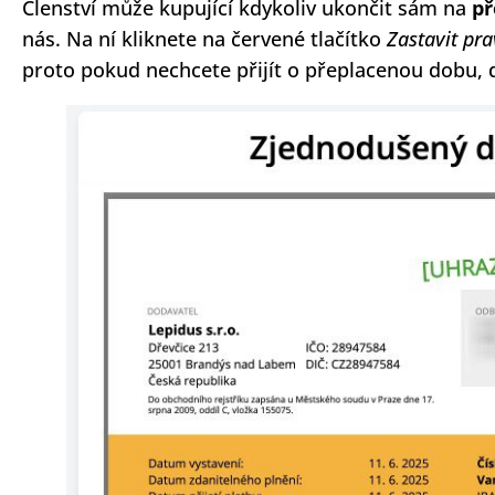
Členství může kupující kdykoliv ukončit sám na
př
nás. Na ní kliknete na červené tlačítko
Zastavit pra
proto pokud nechcete přijít o přeplacenou dobu, 