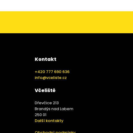
Kontakt
+420 777 690 636
info@vceliste.cz
Včeliště
Dřevčice 213
Brandýs nad Labem
250 01
Další kontakty
Obchodní podmínky