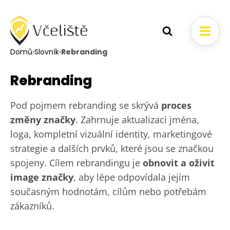
Domů
›
Slovník
›
Rebranding
Rebranding
Pod pojmem rebranding se skrývá
proces
změny značky
. Zahrnuje aktualizaci jména,
loga, kompletní vizuální identity, marketingové
strategie a dalších prvků, které jsou se značkou
spojeny. Cílem rebrandingu je
obnovit a oživit
image značky
, aby lépe odpovídala jejím
současným hodnotám, cílům nebo potřebám
zákazníků.