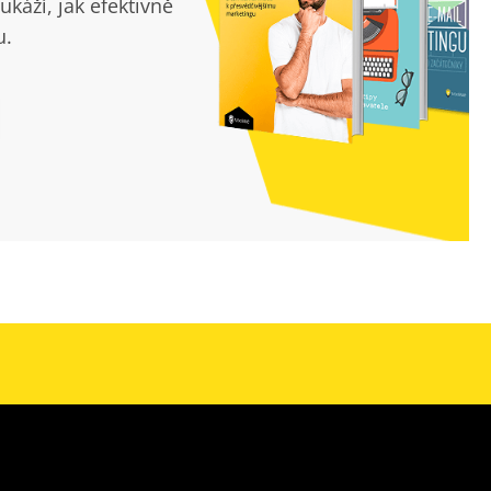
ukáží, jak efektivně
u.