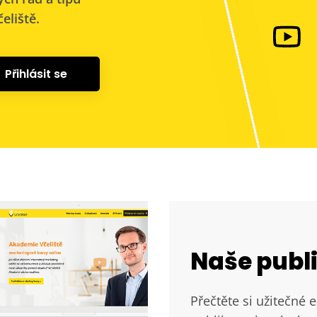
eliště.
Přihlásit se
Naše publ
Přečtěte si užitečné 