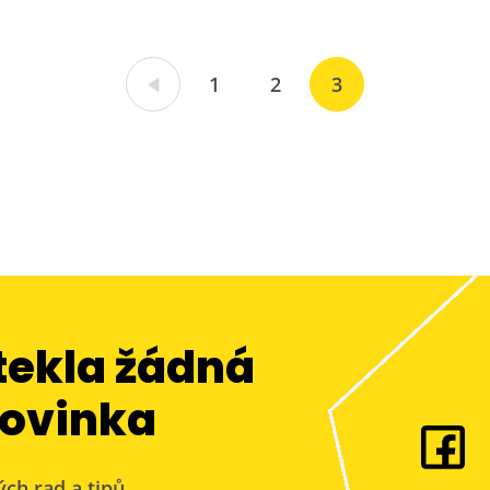
1
2
3
tekla žádná
ovinka
ých rad a tipů