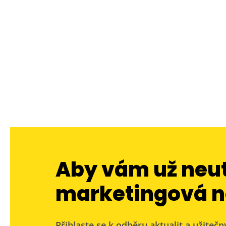
Aby vám už neu
marketingová n
Přihlaste se k odběru aktualit a užitečn