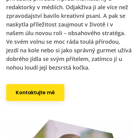
redaktorky v médiích. Odjakživa ji ale více než
zpravodajství bavilo kreativní psaní. A pak se
naskytla příležitost zaujmout v životě i v
našem úlu novou roli – obsahového stratéga.
Ve svém volnu se moc ráda toulá přírodou,
jezdí na kole nebo si jako správný gurmet užívá
dobrého jídla se svým přítelem, zatímco jí u
nohou loudí její bezsrstá kočka.
Kontaktujte mě