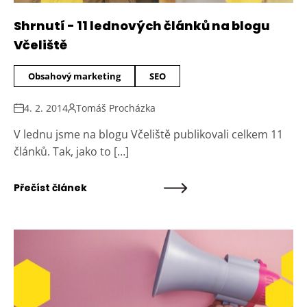
Shrnutí - 11 lednových článků na blogu
Včeliště
Obsahový marketing
SEO
4. 2. 2014
Tomáš Procházka
V lednu jsme na blogu Včeliště publikovali celkem 11
článků. Tak, jako to […]
Přečíst článek