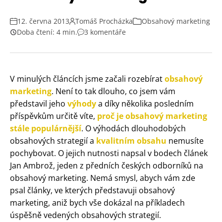
12. června 2013
Tomáš Procházka
Obsahový marketing
Doba čtení: 4 min.
3 komentáře
V minulých článcích jsme začali rozebírat
obsahový
marketing
. Není to tak dlouho, co jsem vám
představil jeho
výhody
a díky několika posledním
příspěvkům určitě víte,
proč je obsahový marketing
stále populárnější
. O výhodách dlouhodobých
obsahových strategií a
kvalitním obsahu
nemusíte
pochybovat. O jejich nutnosti napsal v bodech článek
Jan Ambrož, jeden z předních českých odborníků na
obsahový marketing. Nemá smysl, abych vám zde
psal články, ve kterých představuji obsahový
marketing, aniž bych vše dokázal na příkladech
úspěšně vedených obsahových strategií.