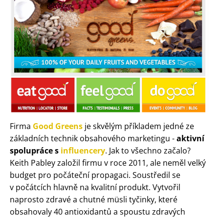
Firma
Good Greens
je skvělým příkladem jedné ze
základních technik obsahového marketingu -
aktivní
spolupráce s
influencery
. Jak to všechno začalo?
Keith Pabley založil firmu v roce 2011, ale neměl velký
budget pro počáteční propagaci. Soustředil se
v počátcích hlavně na kvalitní produkt. Vytvořil
naprosto zdravé a chutné müsli tyčinky, které
obsahovaly 40 antioxidantů a spoustu zdravých