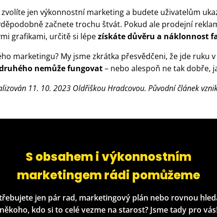
yž zvolíte jen výkonnostní marketing a budete uživatelům uka
ravděpodobně začnete trochu štvát. Pokud ale prodejní rekla
mi grafikami, určitě si lépe
získáte důvěru a náklonnost 
ého marketingu? My jsme zkrátka přesvědčeni, že jde ruku 
 druhého nemůže fungovat
– nebo alespoň ne tak dobře, j
alizován 11. 10. 2023 Oldřiškou Hradcovou. Původní článek vznik
S obsahem i výkonnostním
marketingem rádi pomůžeme
třebujete jen pár rad, marketingový plán nebo rovnou hled
někoho, kdo si to celé vezme na starost? Jsme tady pro vás