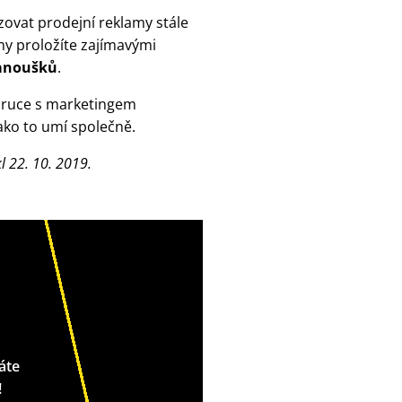
zovat prodejní reklamy stále
my proložíte zajímavými
fanoušků
.
v ruce s marketingem
ako to umí společně.
l 22. 10. 2019.
áte
!