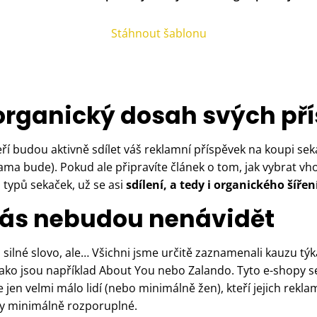
Stáhnout šablonu
 organický dosah svých př
teří budou aktivně sdílet váš reklamní příspěvek na koupi se
klama bude). Pokud ale připravíte článek o tom, jak vybrat 
typů sekaček, už se asi
sdílení, a tedy i organického šíře
 vás nebudou nenávidět
silné slovo, ale… Všichni jsme určitě zaznamenali kauzu týk
jako jsou například About You nebo Zalando. Tyto e-shopy
 jen velmi málo lidí (nebo minimálně žen), kteří jejich rekl
yly minimálně rozporuplné.