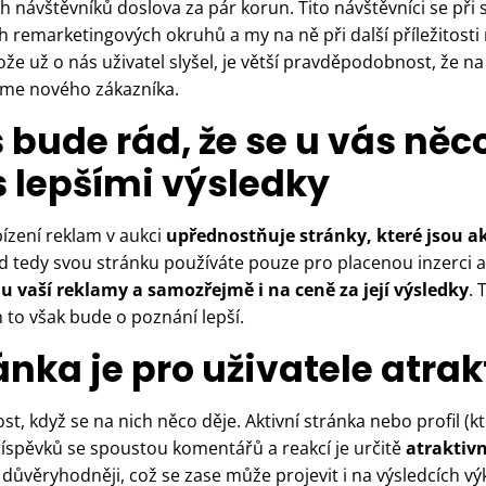
ch návštěvníků doslova za pár korun. Tito návštěvníci se př
 remarketingových okruhů a my na ně při další příležitos
ože už o nás uživatel slyšel, je větší pravděpodobnost, že na
áme nového zákazníka.
 bude rád, že se u vás něc
 lepšími výsledky
ízení reklam v aukci
upřednostňuje stránky, které jsou ak
 tedy svou stránku používáte pouze pro placenou inzerci a
u vaší reklamy a samozřejmě i na ceně za její výsledky
. 
 to však bude o poznání lepší.
ránka je pro uživatele atrak
ost, když se na nich něco děje. Aktivní stránka nebo profil (k
říspěvků se spoustou komentářů a reakcí je určitě
atraktivn
důvěryhodněji, což se zase může projevit i na výsledcích 