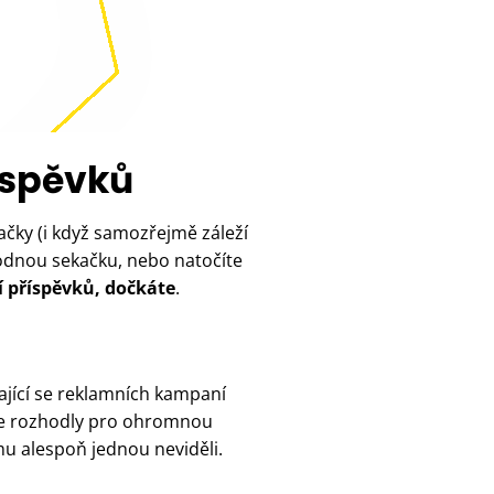
íspěvků
kačky (i když samozřejmě záleží
vhodnou sekačku, nebo natočíte
ní příspěvků, dočkáte
.
ající se reklamních kampaní
 se rozhodly pro ohromnou
amu alespoň jednou neviděli.