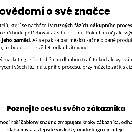
povědomí o své značce
elů, kteří se nacházejí
v různých fázích nákupního proce
 možná bude potřebovat až v budoucnu. Pokud na něj ale svý
o jeho paměti
. Až se pak za pár měsíců začne o dané produkt
a, už bude dobře vědět, odkud vítr vane.
ý marketing je často běh na dlouhou trať. Pokud ale vytrváte
hycení všech fází nákupního procesu, brzy můžete začít skl
Poznejte cestu svého zákazníka
ocí naší šablony snadno zmapujete kroky zákazníka, odha
slabá místa a zlepšíte výsledky marketingu i prodeje.