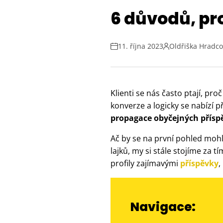
6 důvodů, pr
11. října 2023
Oldřiška Hradc
Klienti se nás často ptají, pro
konverze a logicky se nabízí
propagace obyčejných příspě
Ač by se na první pohled mohl
lajků, my si stále stojíme za tí
profily zajímavými
příspěvky
,
Navigace: