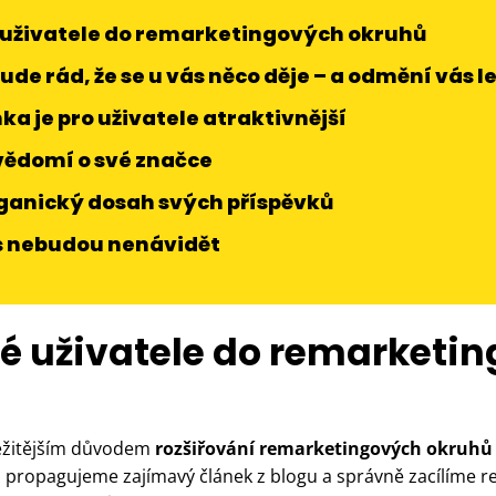
é uživatele do remarketingových okruhů
ude rád, že se u vás něco děje – a odmění vás 
nka je pro uživatele atraktivnější
vědomí o své značce
rganický dosah svých příspěvků
ás nebudou nenávidět
ové uživatele do remarketi
ležitějším důvodem
rozšiřování remarketingových okruh
 propagujeme zajímavý článek z blogu a správně zacílíme r