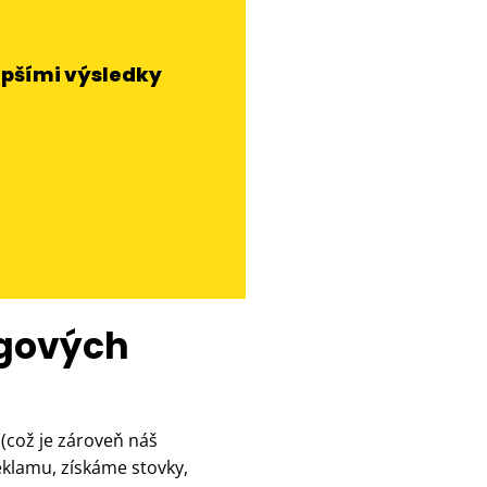
lepšími výsledky
ngových
ů
(což je zároveň náš
eklamu, získáme stovky,