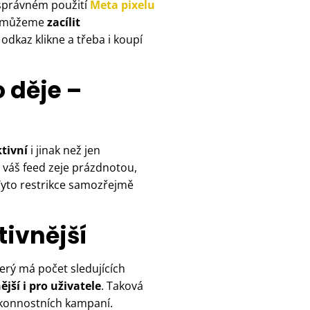
i správném použití
Meta pixelu
ti můžeme
zacílit
 odkaz klikne a třeba i koupí
o děje –
tivní
i jinak než jen
 váš feed zeje prázdnotou,
Tyto restrikce samozřejmě
tivnější
terý má počet sledujících
ější i pro uživatele
. Taková
výkonnostních kampaní.