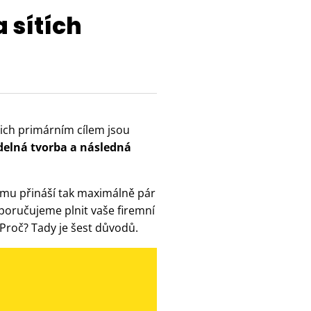
 sítích
ejich primárním cílem jsou
idelná tvorba a následná
amu přináší tak maximálně pár
doporučujeme plnit vaše firemní
 Proč? Tady je šest důvodů.