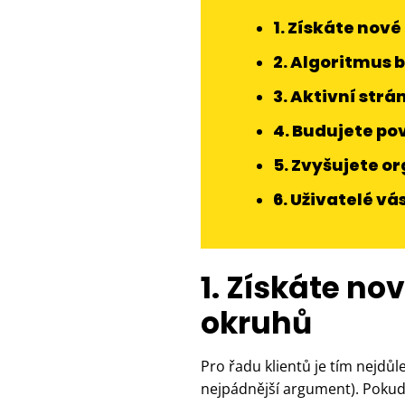
1. Získáte nov
2. Algoritmus b
3. Aktivní strá
4. Budujete po
5. Zvyšujete o
6. Uživatelé v
1. Získáte n
okruhů
Pro řadu klientů je tím nejdů
nejpádnější argument). Pokud