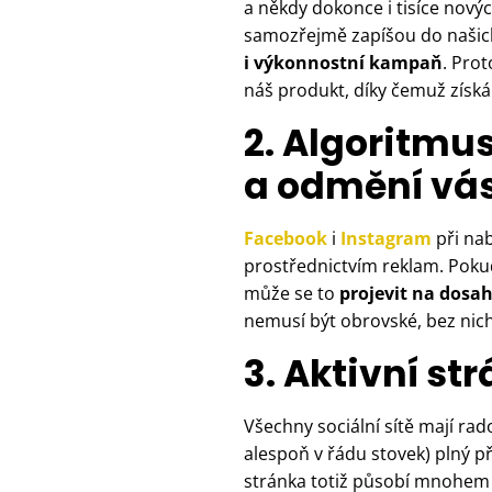
a někdy dokonce i tisíce nový
samozřejmě zapíšou do našich
i výkonnostní kampaň
. Prot
náš produkt, díky čemuž získ
2. Algoritmus
a odmění vás
Facebook
i
Instagram
při nab
prostřednictvím reklam. Pokud
může se to
projevit na dosah
nemusí být obrovské, bez nich
3. Aktivní st
Všechny sociální sítě mají rad
alespoň v řádu stovek) plný p
stránka totiž působí mnohem 