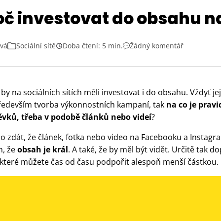
oč investovat do obsahu na
ová
Sociální sítě
Doba čtení: 5 min.
Žádný komentář
č by na sociálních sítích měli investovat i do obsahu. Vždyť j
 především tvorba výkonnostních kampaní, tak
na co je prav
vků, třeba v podobě článků nebo videí
?
o zdát, že článek, fotka nebo video na Facebooku a Instagr
m, že
obsah je král
. A také, že by měl být vidět. Určitě tak 
 které můžete čas od času podpořit alespoň menší částkou.