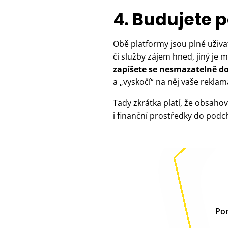
4. Budujete 
Obě platformy jsou plné uživat
či služby zájem hned, jiný je
zapíšete se nesmazatelně d
a „vyskočí“ na něj vaše reklam
Tady zkrátka platí, že obsahov
i finanční prostředky do podc
Pom