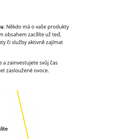
su
. Někdo má o vaše produkty
m obsahem zacílíte už teď,
y či služby aktivně zajímat
 a zainvestujete svůj čas
ízet zasloužené ovoce.
líte