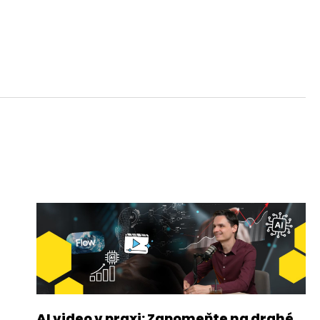
AI video v praxi: Zapomeňte na drahé