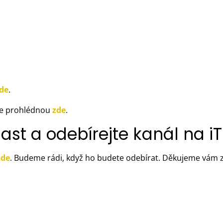
de
.
ete prohlédnou
zde
.
cast a odebírejte kanál na i
zde
. Budeme rádi, když ho budete odebírat. Děkujeme vám z