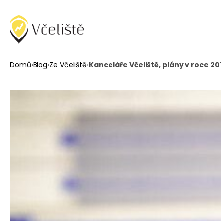
Domů
›
Blog
›
Ze Včeliště
›
Kanceláře Včeliště, plány v roce 2