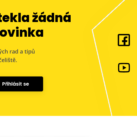
tekla žádná
ovinka
ých rad a tipů
eliště.
Přihlásit se