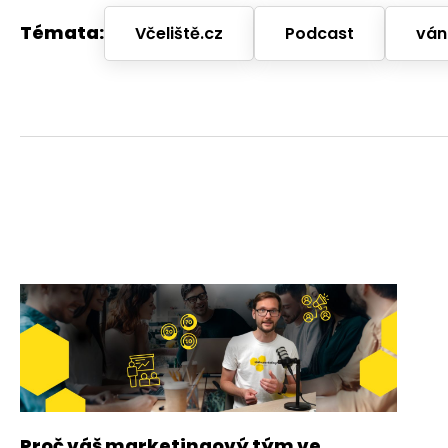
Témata:
Včeliště.cz
Podcast
ván
Proč váš marketingový tým ve