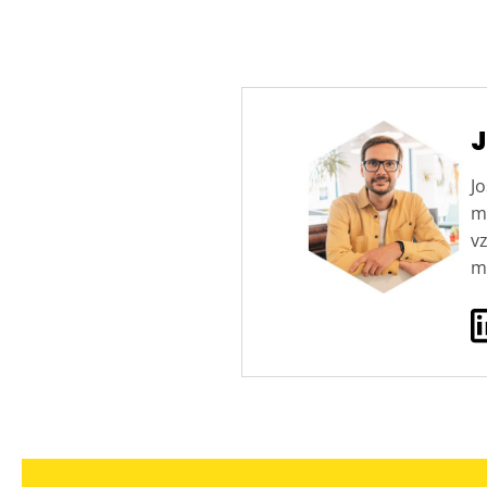
J
Jo
ma
v
ma