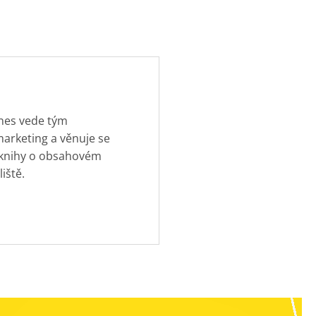
dnes vede tým
marketing a věnuje se
 knihy o obsahovém
iště.