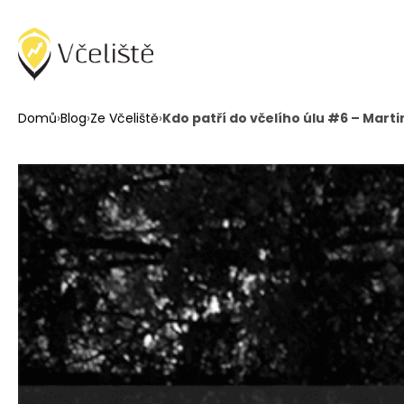
Domů
›
Blog
›
Ze Včeliště
›
Kdo patří do včelího úlu #6 – Marti