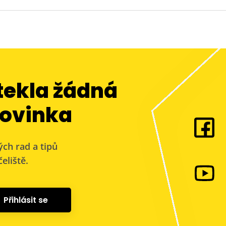
tekla žádná
ovinka
ých rad a tipů
eliště.
Přihlásit se