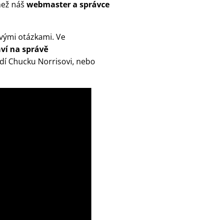
 než náš
webmaster a správce
avými otázkami. Ve
aví na správě
ndí Chucku Norrisovi, nebo