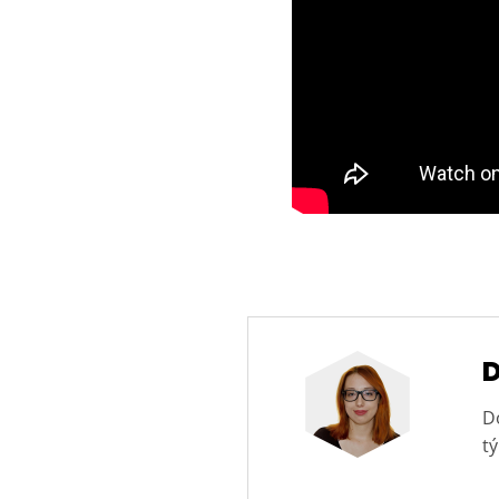
D
D
tý