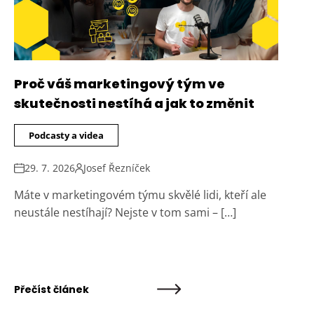
Proč váš marketingový tým ve
skutečnosti nestíhá a jak to změnit
Podcasty a videa
29. 7. 2026
Josef Řezníček
Máte v marketingovém týmu skvělé lidi, kteří ale
neustále nestíhají? Nejste v tom sami – […]
Přečíst článek