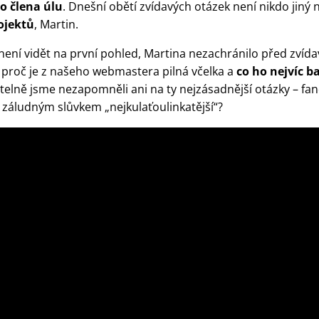
o člena úlu
. Dnešní obětí zvídavých otázek není nikdo jiný
ojektů
, Martin.
h není vidět na první pohled, Martina nezachránilo před zvíd
, proč je z našeho webmastera pilná včelka a
co ho nejvíc b
itelně jsme nezapomněli ani na ty nejzásadnější otázky – fa
e záludným slůvkem „nejkulaťoulinkatější“?