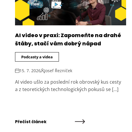
AI video v praxi: Zapomeňte na drahé
štáby, stačí vám dobrý nápad
Podcasty a videa
15. 7. 2026
Josef Řezníček
AI video ušlo za poslední rok obrovský kus cesty
a z teoretických technologických pokusů se […]
Přečíst článek