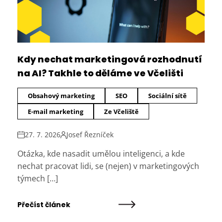
Kdy nechat marketingová rozhodnutí
na AI? Takhle to děláme ve Včelišti
Obsahový marketing
SEO
Sociální sítě
E-mail marketing
Ze Včeliště
27. 7. 2026
Josef Řezníček
Otázka, kde nasadit umělou inteligenci, a kde
nechat pracovat lidi, se (nejen) v marketingových
týmech […]
Přečíst článek