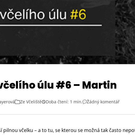
včelího úlu #6 – Martin
ayerová
Ze Včeliště
Doba čtení: 1 min.
Žádný komentář
í pilnou včelku – a to tu, se kterou se možná tak často nepo