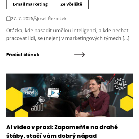
E-mail marketing
Ze Včeliště
27. 7. 2026
Josef Řezníček
Otázka, kde nasadit umělou inteligenci, a kde nechat
pracovat lidi, se (nejen) v marketingových týmech […]
Přečíst článek
AI video v praxi: Zapomeňte na drahé
štáby, stačí vám dobrý nápad