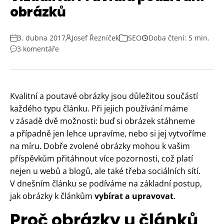
obrázků
3. dubna 2017
Josef Řezníček
SEO
Doba čtení: 5 min.
3 komentáře
Kvalitní a poutavé obrázky jsou důležitou součástí
každého typu článku. Při jejich používání máme
v zásadě dvě možnosti: buď si obrázek stáhneme
a případně jen lehce upravíme, nebo si jej vytvoříme
na míru. Dobře zvolené obrázky mohou k vašim
příspěvkům přitáhnout více pozornosti, což platí
nejen u webů a blogů, ale také třeba sociálních sítí.
V dnešním článku se podíváme na základní postup,
jak obrázky k článkům
vybírat a upravovat
.
Proč obrázky u článků