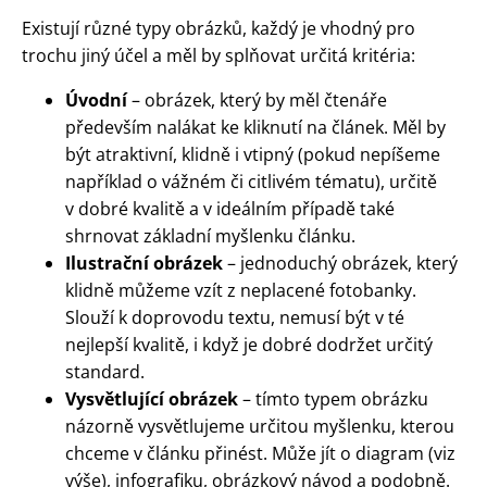
Existují různé typy obrázků, každý je vhodný pro
trochu jiný účel a měl by splňovat určitá kritéria:
Úvodní
– obrázek, který by měl čtenáře
především nalákat ke kliknutí na článek. Měl by
být atraktivní, klidně i vtipný (pokud nepíšeme
například o vážném či citlivém tématu), určitě
v dobré kvalitě a v ideálním případě také
shrnovat základní myšlenku článku.
Ilustrační obrázek
– jednoduchý obrázek, který
klidně můžeme vzít z neplacené fotobanky.
Slouží k doprovodu textu, nemusí být v té
nejlepší kvalitě, i když je dobré dodržet určitý
standard.
Vysvětlující obrázek
– tímto typem obrázku
názorně vysvětlujeme určitou myšlenku, kterou
chceme v článku přinést. Může jít o diagram (viz
výše), infografiku, obrázkový návod a podobně.