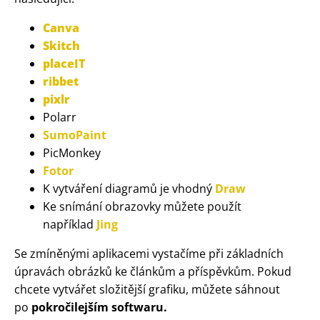
Canva
Skitch
placeIT
ribbet
pixlr
Polarr
SumoPaint
PicMonkey
Fotor
K vytváření diagramů je vhodný
Draw
Ke snímání obrazovky můžete použít
například
Jing
Se zmíněnými aplikacemi vystačíme při základních
úpravách obrázků ke článkům a příspěvkům. Pokud
chcete vytvářet složitější grafiku, můžete sáhnout
po
pokročilejším softwaru.