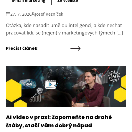
E-mail marketing
Ze Včeliště
27. 7. 2026
Josef Řezníček
Otázka, kde nasadit umělou inteligenci, a kde nechat
pracovat lidi, se (nejen) v marketingových týmech […]
Přečíst článek
AI video v praxi: Zapomeňte na drahé
štáby, stačí vám dobrý nápad