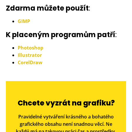
Zdarma můžete použít
:
GIMP
K placeným programům patří
:
Photoshop
Illustrator
CorelDraw
Chcete vyzrát na grafiku?
Pravidelné vytváření krásného a bohatého
grafického obsahu není snadnou věcí. Ne
každý má na takovou práci čas a prostředky.