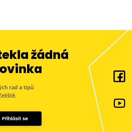
tekla žádná
ovinka
ých rad a tipů
eliště.
Přihlásit se