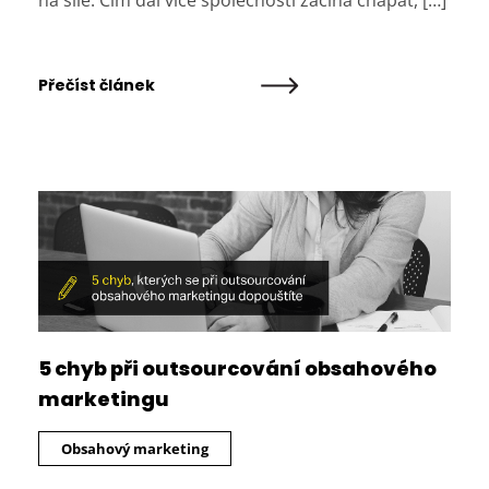
na síle. Čím dál více společností začíná chápat, […]
Přečíst článek
5 chyb při outsourcování obsahového
marketingu
Obsahový marketing