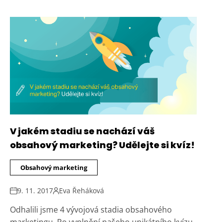
V jakém stadiu se nachází váš
obsahový marketing? Udělejte si kvíz!
Obsahový marketing
9. 11. 2017
Eva Řeháková
Odhalili jsme 4 vývojová stadia obsahového