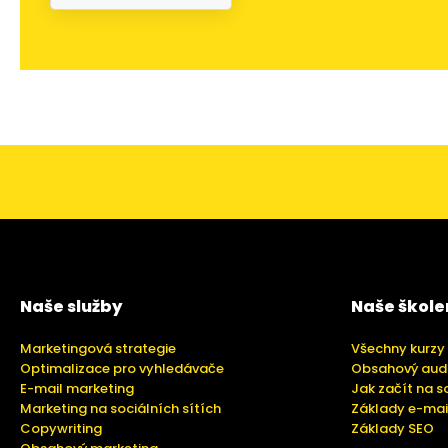
Naše služby
Naše škole
Marketingová strategie
Všechny kurzy
Optimalizace pro vyhledávače
Obsahový aud
E-mail marketing
Jak začít na s
Marketing na sociálních sítích
Základy e-mai
Copywriting
Základy SEO