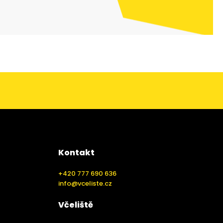
Kontakt
+420 777 690 636
info@vceliste.cz
Včeliště