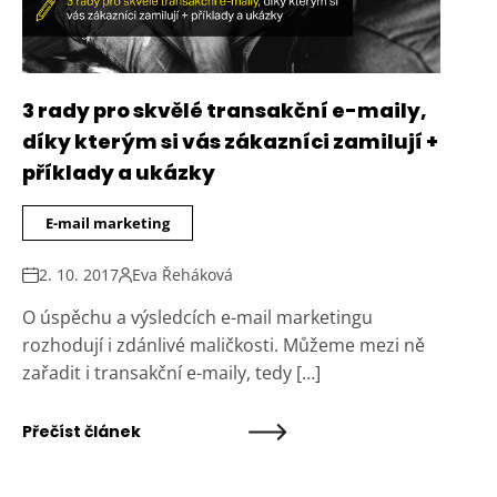
3 rady pro skvělé transakční e-maily,
díky kterým si vás zákazníci zamilují +
příklady a ukázky
E-mail marketing
2. 10. 2017
Eva Řeháková
O úspěchu a výsledcích e-mail marketingu
rozhodují i zdánlivé maličkosti. Můžeme mezi ně
zařadit i transakční e-maily, tedy […]
Přečíst článek