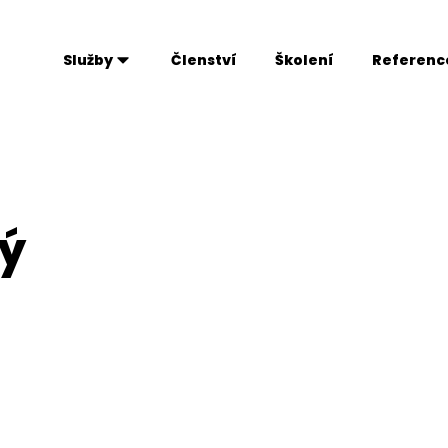
Služby
Členství
Školení
Referenc
vý