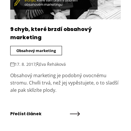
9 chyb, které brzdí obsahový
marketing
Obsahový marketing
17. 8. 2017
Eva Řeháková
Obsahový marketing je podobný ovocnému
stromu. Chvíli trvá, než jej vypěstujete, o to sladší
ale pak sklízíte plody.
Přečíst článek