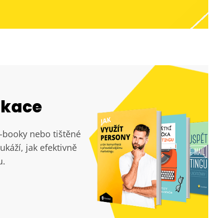
ikace
e-booky nebo tištěné
ukáží, jak efektivně
u.