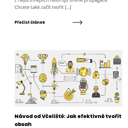
z nejúčinnějších nástrojů online propagace.
Chcete také začít tvořit […]
Přečíst článek
Návod od Včeliště: Jak efektivně tvořit
obsah