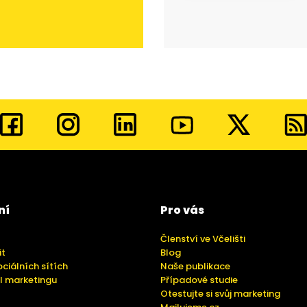
ní
Pro vás
Členství ve Včelišti
it
Blog
ociálních sítích
Naše publikace
l marketingu
Případové studie
Otestujte si svůj marketing