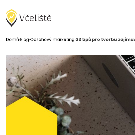
Domů
›
Blog
›
Obsahový marketing
›
33 tipů pro tvorbu zajím