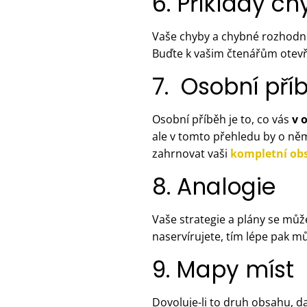
6. Příklady c
Vaše chyby a chybné rozhodnutí
Buďte k vašim čtenářům otevřen
7. Osobní pří
Osobní příběh je to, co vás
v 
ale v tomto přehledu by o ně
zahrnovat vaši
kompletní obs
8. Analogie
Vaše strategie a plány se můž
naservírujete, tím lépe pak m
9. Mapy míst
Dovoluje-li to druh obsahu, 