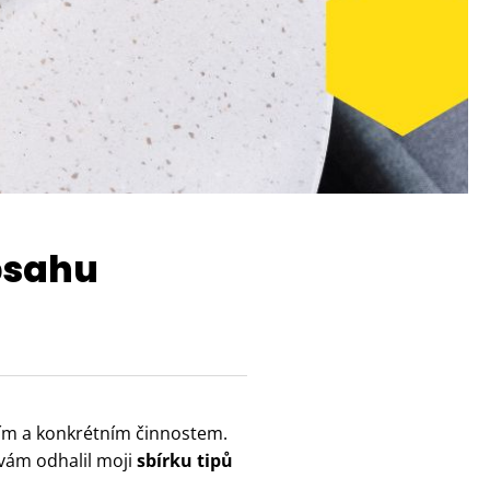
bsahu
ím a konkrétním činnostem.
vám odhalil moji
sbírku tipů