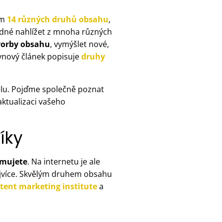
ěm
14 různých druhů obsahu
,
hodné nahlížet z mnoha různých
vorby obsahu
, vymýšlet nové,
rvnový článek popisuje
druhy
elu. Pojďme společně poznat
aktualizaci vašeho
íky
mujete
. Na internetu je ale
ejvíce. Skvělým druhem obsahu
tent marketing institute
a