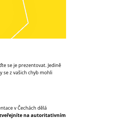
te se je prezentovat. Jedině
by se z vašich chyb mohli
entace v Čechách dělá
zveřejníte na autoritativním