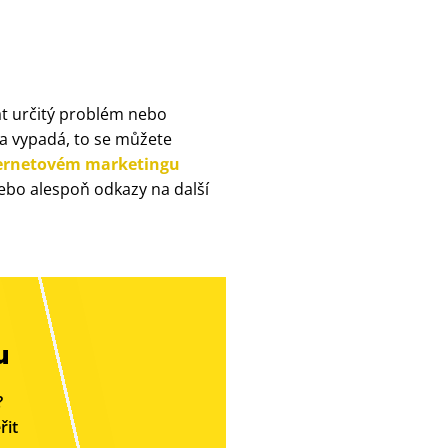
at určitý problém nebo
ika vypadá, to se můžete
nternetovém marketingu
ebo alespoň odkazy na další
u
?
řit