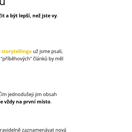
pů
it a být lepší, než jste vy
.
O
storytellingu
už jsme psali,
"příběhových" článků by měl
 Čím jednodušeji jim obsah
e vždy na první místo
.
 pravidelně zaznamenávat nová