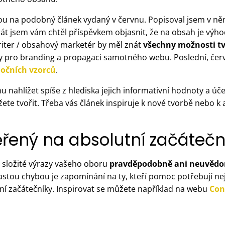
enou na podobný článek vydaný v červnu. Popisoval jsem v n
krát jsem vám chtěl příspěvkem objasnit, že na obsah je vý
iter / obsahový marketér by měl znát
všechny možnosti t
ivy pro branding a propagaci samotného webu. Poslední, če
močních vzorců
.
nahlížet spíše z hlediska jejich informativní hodnoty a úč
te tvořit. Třeba vás článek inspiruje k nové tvorbě nebo k 
řený na absolutní začátečn
é složité výrazy vašeho oboru
pravděpodobně ani neuvědo
astou chybou je zapomínání na ty, kteří pomoc potřebují n
tní začátečníky. Inspirovat se můžete například na webu
Con