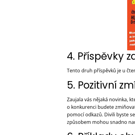
4. Příspěvky za
Tento druh příspěvků je u čte
5. Pozitivní z
Zaujala vás nějaká novinka, kt
o konkurenci budete zmiňova
pomocí odkazů. Divili byste se
způsobem mohou snadno narazi