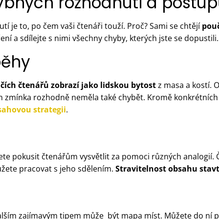
hybných rozhodnutí a postu
 je to, po čem vaši čtenáři touží. Proč? Sami se chtějí
pouč
í a sdílejte s nimi všechny chyby, kterých jste se dopustili.
běhy
očích čtenářů zobrazí jako lidskou bytost
z masa a kostí. 
m zmínka rozhodně neměla také chybět. Kromě konkrétních 
ahovou strategii
.
ete pokusit čtenářům vysvětlit za pomoci různých analogií.
ůžete pracovat s jeho sdělením.
Stravitelnost obsahu stavt
dalším zajímavým tipem může být mapa míst. Můžete do ní