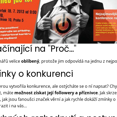
čínající na "Proč..."
nářů velice
oblíbený
, protože jim odpovídá na jednu z nejpod
mínky o konkurenci
erou vytvořila konkurence, ale ostýcháte se o ní napsat? Ch
t, máte
možnost získat její followery a příznivce
. Jak skr
, jak jsou fanoušci značek věrní a jak rychle dokáží zmínky o 
t i na vás...