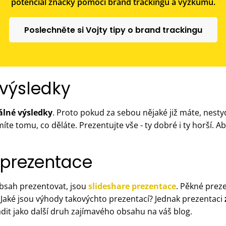
potenciál značky pomocí brand trackingu a výzkumu.
Poslechněte si Vojty tipy o brand trackingu
e výsledky
álné výsledky
. Proto pokud za sebou nějaké již máte, nestyď
te tomu, co děláte. Prezentujte vše - ty dobré i ty horší. A
e prezentace
obsah prezentovat, jsou
slideshare prezentace
. Pěkné prez
. Jaké jsou výhody takovýchto prezentací? Jednak prezentaci
adit jako další druh zajímavého obsahu na váš blog.