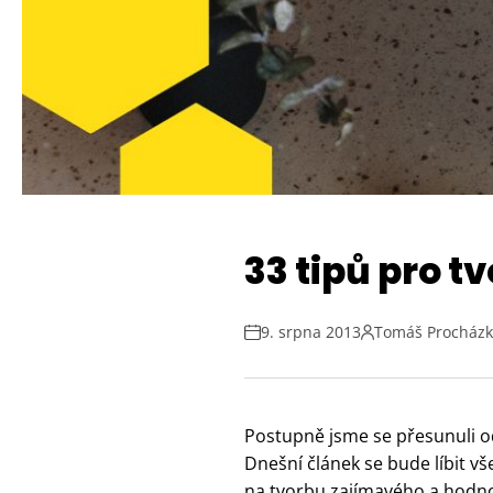
33 tipů pro 
9. srpna 2013
Tomáš Procház
Postupně jsme se přesunuli 
Dnešní článek se bude líbit vš
na tvorbu zajímavého a hodn