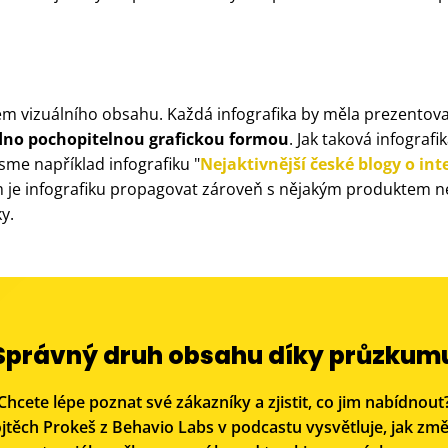
m vizuálního obsahu. Každá infografika by měla prezentov
no pochopitelnou grafickou formou
. Jak taková infograf
jsme například infografiku "
Nejaktivnější české blogy o i
 je infografiku propagovat zároveň s nějakým produktem n
y.
Správný druh obsahu díky průzkum
Chcete lépe poznat své zákazníky a zjistit, co jim nabídnout
jtěch Prokeš z Behavio Labs v podcastu vysvětluje, jak změ