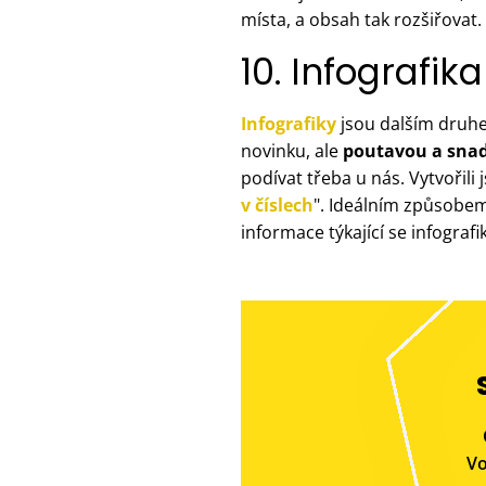
místa, a obsah tak rozšiřovat.
10. Infografika
Infografiky
jsou dalším druhe
novinku, ale
poutavou a snad
podívat třeba u nás. Vytvořili 
v číslech
". Ideálním způsobem
informace týkající se infografik
Vo