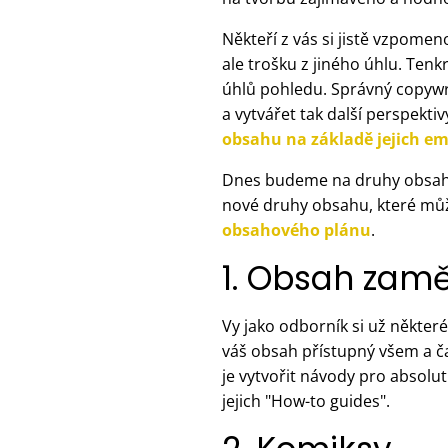
Někteří z vás si jistě vzpom
ale trošku z jiného úhlu. Ten
úhlů pohledu. Správný copywr
a vytvářet tak další perspekt
obsahu na základě jejich e
Dnes budeme na druhy obsahu 
nové druhy obsahu, které může
obsahového plánu
.
1. Obsah zamě
Vy jako odborník si už někter
váš obsah přístupný všem a č
je vytvořit návody pro absolu
jejich "How-to guides".