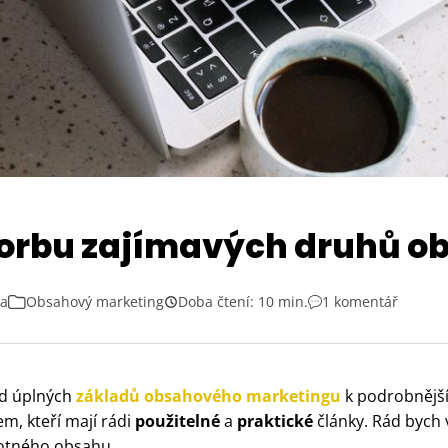
tvorbu zajímavých druhů o
ka
Obsahový marketing
Doba čtení: 10 min.
1 komentář
od úplných
základů obsahového marketingu
k podrobnějš
em, kteří mají rádi
použitelné
a
praktické
články. Rád bych 
otného obsahu.