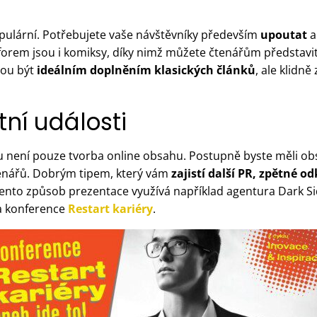
populární. Potřebujete vaše návštěvníky především
upoutat
a
 forem jsou i komiksy, díky nimž můžete čtenářům představi
žou být
ideálním doplněním klasických článků
, ale klidně
tní události
 není pouze tvorba online obsahu. Postupně byste měli o
čtenářů. Dobrým tipem, který vám
zajistí další PR, zpětné o
 tento způsob prezentace využívá například agentura Dark Si
ba konference
Restart kariéry
.