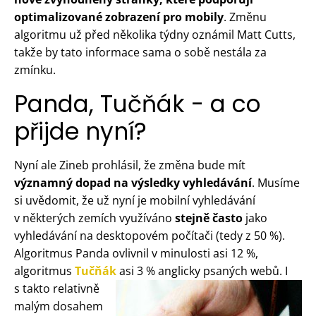
optimalizované zobrazení pro mobily
. Změnu
algoritmu už před několika týdny oznámil Matt Cutts,
takže by tato informace sama o sobě nestála za
zmínku.
Panda, Tučňák - a co
přijde nyní?
Nyní ale Zineb prohlásil, že změna bude mít
významný dopad na výsledky vyhledávání
. Musíme
si uvědomit, že už nyní je mobilní vyhledávání
v některých zemích využíváno
stejně často
jako
vyhledávání na desktopovém počítači (tedy z 50 %).
Algoritmus Panda ovlivnil v minulosti asi 12 %,
algoritmus
Tučňák
asi 3 % anglicky psaných webů.
I
s takto relativně
malým dosahem