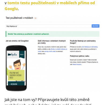
v
tomto testu použitelnosti v mobilech přímo od
Googlu
.
Jak jste na tom vy? Připravujete kvůli této změně