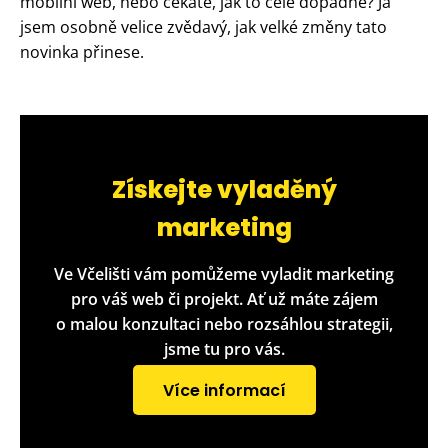
mobilní web, nebo čekáte, jak to celé dopadne? Já
jsem osobně velice zvědavý, jak velké změny tato
novinka přinese.
Získejte vyladěný
marketing
Ve Včelišti vám pomůžeme vyladit marketing
pro váš web či projekt. Ať už máte zájem
o malou konzultaci nebo rozsáhlou strategii,
jsme tu pro vás.
Více informací