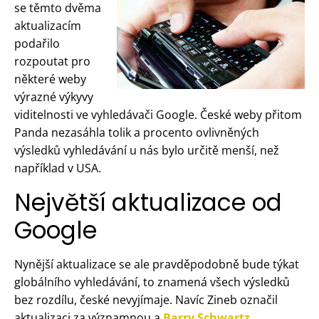
se těmto dvěma
aktualizacím
podařilo
rozpoutat pro
některé weby
výrazné výkyvy
viditelnosti ve vyhledávači Google. České weby přitom
Panda nezasáhla tolik a procento ovlivněných
výsledků vyhledávání u nás bylo určitě menší, než
například v USA.
Největší aktualizace od
Google
Nynější aktualizace se ale pravděpodobně bude týkat
globálního vyhledávání, to znamená všech výsledků
bez rozdílu, české nevyjímaje. Navíc Zineb označil
aktualizaci za významnou a
Barry Schwartz