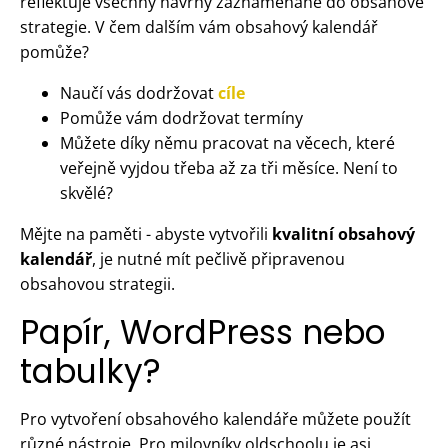
reflektuje všechny návrhy zaznamenané do obsahové
strategie. V čem dalším vám obsahový kalendář
pomůže?
Naučí vás dodržovat
cíle
Pomůže vám dodržovat termíny
Můžete díky němu pracovat na věcech, které
veřejně vyjdou třeba až za tři měsíce. Není to
skvělé?
Mějte na paměti - abyste vytvořili
kvalitní obsahový
kalendář
, je nutné mít pečlivě připravenou
obsahovou strategii.
Papír, WordPress nebo
tabulky?
Pro vytvoření obsahového kalendáře můžete použít
různé nástroje. Pro milovníky oldschoolu je asi