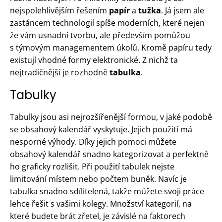
nejspolehlivějším řešením
papír
a
tužka
. Já jsem ale
zastáncem technologií spíše moderních, které nejen
že vám usnadní tvorbu, ale především pomůžou
s týmovým managementem úkolů. Kromě papíru tedy
existují vhodné formy elektronické. Z nichž ta
nejtradičnější je rozhodně
tabulka
.
Tabulky
Tabulky jsou asi nejrozšířenější formou, v jaké podobě
se obsahový kalendář vyskytuje. Jejich použití má
nesporné výhody. Díky jejich pomoci můžete
obsahový kalendář snadno kategorizovat a perfektně
ho graficky rozlišit. Při použití tabulek nejste
limitování místem nebo počtem buněk. Navíc je
tabulka snadno sdílitelená, takže můžete svoji práce
lehce řešit s vašimi kolegy. Množství kategorií, na
které budete brát zřetel, je závislé na faktorech