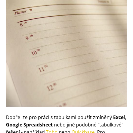
Dobře lze pro práci s tabulkami použít zmíněný
Excel
,
Google Spreadsheet
nebo jiné podobné "tabulkové"
řešení - například
Zoho
nebo
Quickbase
. Pro