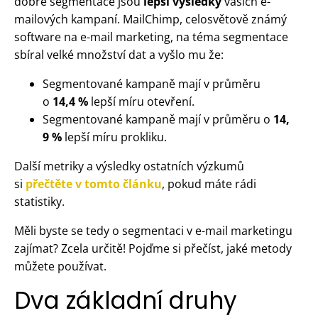
dobré segmentace jsou
lepší výsledky
vašich e-
mailových kampaní. MailChimp, celosvětově známý
software na e-mail marketing, na téma segmentace
sbíral velké množství dat a vyšlo mu že:
Segmentované kampaně mají v průměru
o
14,4 %
lepší míru otevření.
Segmentované kampaně mají v průměru o
14,
9 %
lepší míru prokliku.
Další metriky a výsledky ostatních výzkumů
si
přečtěte v tomto článku
, pokud máte rádi
statistiky.
Měli byste se tedy o segmentaci v e-mail marketingu
zajímat? Zcela určitě! Pojďme si přečíst, jaké metody
můžete používat.
Dva základní druhy