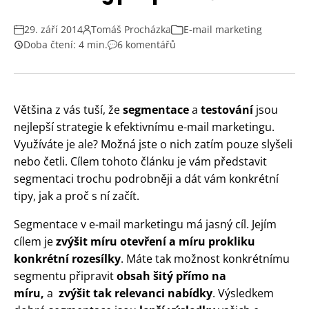
29. září 2014
Tomáš Procházka
E-mail marketing
Doba čtení: 4 min.
6 komentářů
Většina z vás tuší, že
segmentace
a
testování
jsou
nejlepší strategie k efektivnímu e-mail marketingu.
Využíváte je ale? Možná jste o nich zatím pouze slyšeli
nebo četli. Cílem tohoto článku je vám představit
segmentaci trochu podrobněji a dát vám konkrétní
tipy, jak a proč s ní začít.
Segmentace v e-mail marketingu má jasný cíl. Jejím
cílem je
zvýšit míru otevření a míru prokliku
konkrétní rozesílky
. Máte tak možnost konkrétnímu
segmentu připravit
obsah šitý přímo na
míru,
a
zvýšit tak relevanci nabídky
. Výsledkem