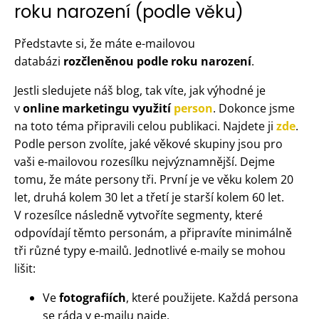
roku narození (podle věku)
Představte si, že máte e-mailovou
databázi
rozčleněnou podle roku narození
.
Jestli sledujete náš blog, tak víte, jak výhodné je
v
online marketingu využití
person
. Dokonce jsme
na toto téma připravili celou publikaci. Najdete ji
zde
.
Podle person zvolíte, jaké věkové skupiny jsou pro
vaši e-mailovou rozesílku nejvýznamnější. Dejme
tomu, že máte persony tři. První je ve věku kolem 20
let, druhá kolem 30 let a třetí je starší kolem 60 let.
V rozesílce následně vytvoříte segmenty, které
odpovídají těmto personám, a připravíte minimálně
tři různé typy e-mailů. Jednotlivé e-maily se mohou
lišit:
Ve
fotografiích
, které použijete. Každá persona
se ráda v e-mailu najde.