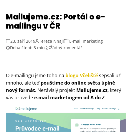
Mailujeme.cz: Portál o e-
mailingu v ČR
23. září 2019
Tereza Nnaji
E-mail marketing
Doba čtení: 3 min.
Žádný komentář
O e-mailingu jsme toho na
blogu Včeliště
sepsali už
mnoho, ale teď
pouštíme do online světa úplně
nový formát
. Nezávislý projekt
Mailujeme.cz
, který
vás provede
e-mail marketingem od A do Z
.