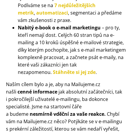
Podíváme se na
7 nejdůležitějších
metrik
,
automatizaci
, segmentaci a předáme
vám zkušenosti z praxe.
Nabitý e-book o e-mail marketingu
– pro ty,
kteří nemají dost. Celých 60 stran tipů na e-
mailing a 10 kroků úspěšné e-mailové strategie,
díky kterým pochopíte, jak s e-mail marketingem
komplexně pracovat, a začnete psát e-maily, na
které vaši zákazníci jen tak
nezapomenou.
Stáhněte si jej zde
.
Naším cílem bylo a je, aby na Mailujeme.cz
našli
cenné informace
jak absolutní začátečníci, tak
i pokročilejší uživatelé e-mailingu, ba dokonce
specialisté. Jsme na startovní čáře
a budeme
nesmírně vděční za vaše reakce.
Chybí
vám na Mailujeme.cz něco? Potýkáte se v e-mailingu
s prekérní záležitostí, kterou se vám nedaří vyřešit,