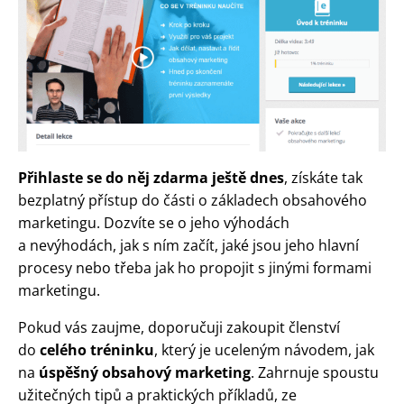
Přihlaste se do něj zdarma ještě dnes
, získáte tak
bezplatný přístup do části o základech obsahového
marketingu. Dozvíte se o jeho výhodách
a nevýhodách, jak s ním začít, jaké jsou jeho hlavní
procesy nebo třeba jak ho propojit s jinými formami
marketingu.
Pokud vás zaujme, doporučuji zakoupit členství
do
celého tréninku
, který je uceleným návodem, jak
na
úspěšný obsahový marketing
. Zahrnuje spoustu
užitečných tipů a praktických příkladů, ze