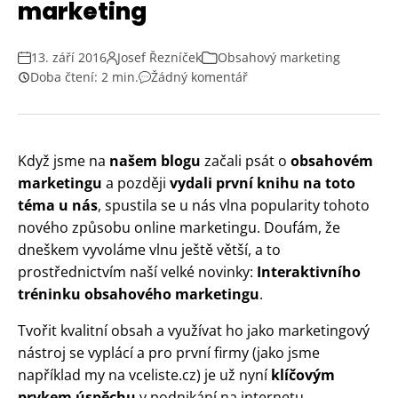
marketing
13. září 2016
Josef Řezníček
Obsahový marketing
Doba čtení: 2 min.
Žádný komentář
Když jsme na
našem blogu
začali psát o
obsahovém
marketingu
a později
vydali první knihu na toto
téma u nás
, spustila se u nás vlna popularity tohoto
nového způsobu online marketingu. Doufám, že
dneškem vyvoláme vlnu ještě větší, a to
prostřednictvím naší velké novinky:
Interaktivního
tréninku obsahového marketingu
.
Tvořit kvalitní obsah a využívat ho jako marketingový
nástroj se vyplácí a pro první firmy (jako jsme
například my na vceliste.cz) je už nyní
klíčovým
prvkem úspěchu
v podnikání na internetu.