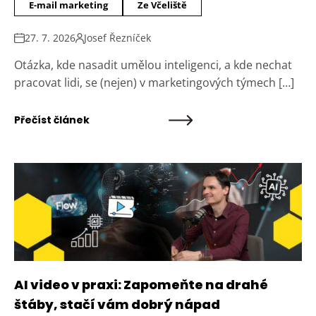
E-mail marketing
Ze Včeliště
27. 7. 2026
Josef Řezníček
Otázka, kde nasadit umělou inteligenci, a kde nechat
pracovat lidi, se (nejen) v marketingových týmech […]
Přečíst článek
AI video v praxi: Zapomeňte na drahé
štáby, stačí vám dobrý nápad