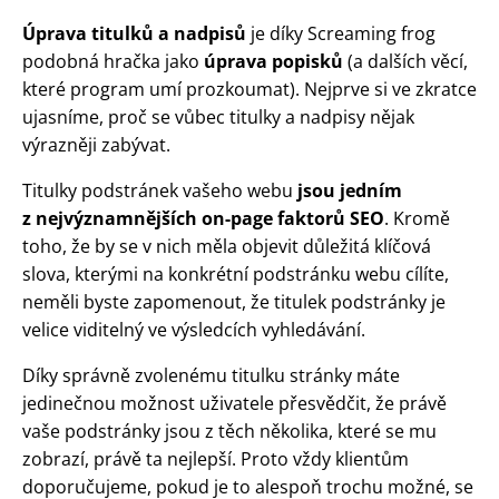
Úprava titulků a nadpisů
je díky Screaming frog
podobná hračka jako
úprava popisků
(a dalších věcí,
které program umí prozkoumat). Nejprve si ve zkratce
ujasníme, proč se vůbec titulky a nadpisy nějak
výrazněji zabývat.
Titulky podstránek vašeho webu
jsou jedním
z nejvýznamnějších on-page faktorů SEO
. Kromě
toho, že by se v nich měla objevit důležitá klíčová
slova, kterými na konkrétní podstránku webu cílíte,
neměli byste zapomenout, že titulek podstránky je
velice viditelný ve výsledcích vyhledávání.
Díky správně zvolenému titulku stránky máte
jedinečnou možnost uživatele přesvědčit, že právě
vaše podstránky jsou z těch několika, které se mu
zobrazí, právě ta nejlepší. Proto vždy klientům
doporučujeme, pokud je to alespoň trochu možné, se