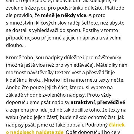
samozřejmě plus. Vyhledávačům tak sdělujete, že
zvolené fráze jsou pro podstránku důležité. Platí zde
ale pravidlo, že
méně je někdy více
. A proto
s množstvím klíčových slov raději šetřete, než abyste
se dostali s vyhledávači do sporu. Postihy v tomto
případě nejsou příjemné a jejich náprava trvá velmi
dlouho...
Kromě toho jsou nadpisy důležité i pro návštěvníky
(možná ještě více než pro vyhledávače). Máte díky nim
možnost návštěvníky textem vést a přesvědčit je
k dalšímu kroku. Mnoho lidí na internetu texty nečte.
Anebo čte pouze jejich část, kterou si vybere na
základě vhodně zvoleného nadpisy. Proto vždy
doporučujeme psát nadpisy
atraktivní
,
přesvědčivé
a zejména pro lidi. Jedině tak docílíte toho, že texty na
webu (nebo jejich části) bude někdo ochotný číst. Jak
nadpisy psát, jsme už také popsali. Podrobný
článek
o nadpisech najdete zde
. Opět doporučuji ho celý