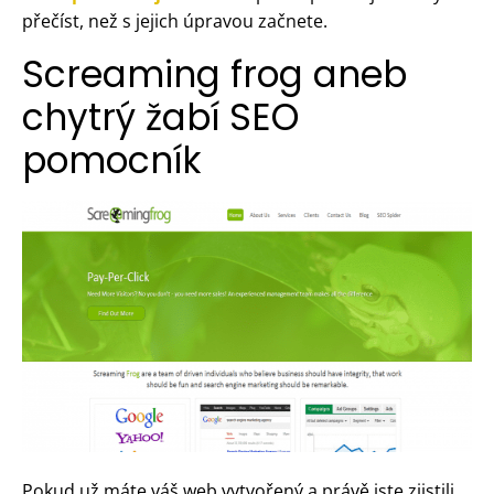
přečíst, než s jejich úpravou začnete.
Screaming frog aneb
chytrý žabí SEO
pomocník
Pokud už máte váš web vytvořený a právě jste zjistili,