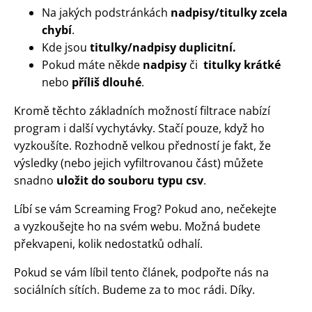
Na jakých podstránkách
nadpisy/titulky zcela
chybí
.
Kde jsou
titulky/nadpisy duplicitní.
Pokud máte někde
nadpisy
či
titulky krátké
nebo
příliš dlouhé
.
Kromě těchto základních možností filtrace nabízí
program i další vychytávky. Stačí pouze, když ho
vyzkoušíte. Rozhodně velkou předností je fakt, že
výsledky (nebo jejich vyfiltrovanou část) můžete
snadno
uložit do souboru typu csv
.
Líbí se vám Screaming Frog? Pokud ano, nečekejte
a vyzkoušejte ho na svém webu. Možná budete
překvapeni, kolik nedostatků odhalí.
Pokud se vám líbil tento článek, podpořte nás na
sociálních sítích. Budeme za to moc rádi. Díky.