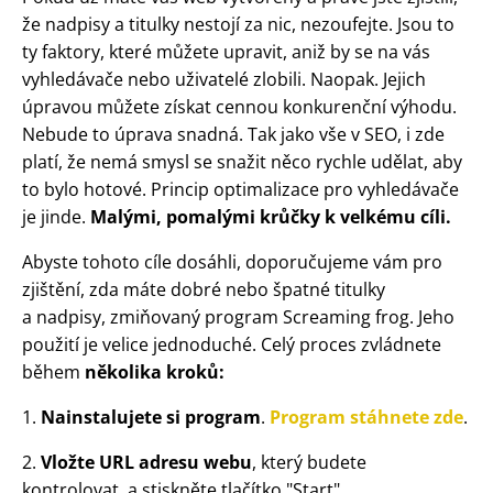
že nadpisy a titulky nestojí za nic, nezoufejte. Jsou to
ty faktory, které můžete upravit, aniž by se na vás
vyhledávače nebo uživatelé zlobili. Naopak. Jejich
úpravou můžete získat cennou konkurenční výhodu.
Nebude to úprava snadná. Tak jako vše v SEO, i zde
platí, že nemá smysl se snažit něco rychle udělat, aby
to bylo hotové. Princip optimalizace pro vyhledávače
je jinde.
Malými, pomalými krůčky k velkému cíli.
Abyste tohoto cíle dosáhli, doporučujeme vám pro
zjištění, zda máte dobré nebo špatné titulky
a nadpisy, zmiňovaný program Screaming frog. Jeho
použití je velice jednoduché. Celý proces zvládnete
během
několika kroků:
1.
Nainstalujete si program
.
Program stáhnete zde
.
2.
Vložte URL adresu webu
, který budete
kontrolovat, a stiskněte tlačítko "Start".