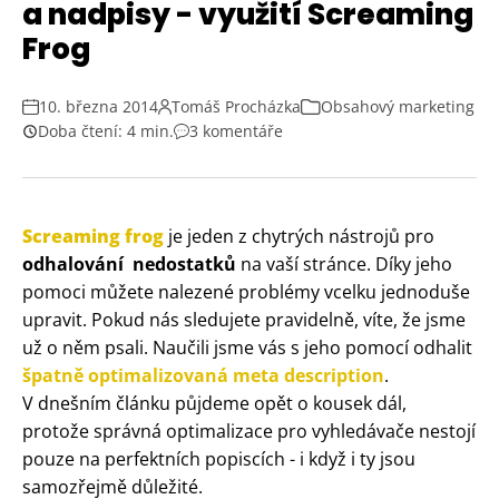
a nadpisy - využití Screaming
Frog
10. března 2014
Tomáš Procházka
Obsahový marketing
Doba čtení: 4 min.
3 komentáře
Screaming frog
je jeden z chytrých nástrojů pro
odhalování nedostatků
na vaší stránce. Díky jeho
pomoci můžete nalezené problémy vcelku jednoduše
upravit. Pokud nás sledujete pravidelně, víte, že jsme
už o něm psali. Naučili jsme vás s jeho pomocí odhalit
špatně optimalizovaná meta description
.
V dnešním článku půjdeme opět o kousek dál,
protože správná optimalizace pro vyhledávače nestojí
pouze na perfektních popiscích - i když i ty jsou
samozřejmě důležité.