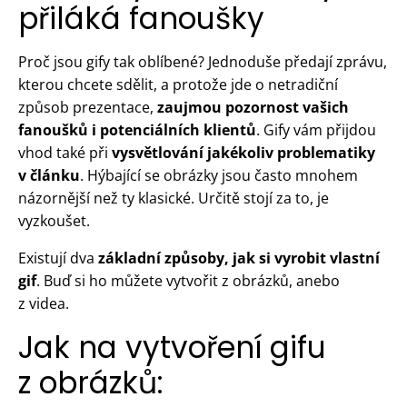
přiláká fanoušky
Proč jsou gify tak oblíbené? Jednoduše předají zprávu,
kterou chcete sdělit, a protože jde o netradiční
způsob prezentace,
zaujmou pozornost vašich
fanoušků i potenciálních klientů
. Gify vám přijdou
vhod také při
vysvětlování jakékoliv problematiky
v článku
. Hýbající se obrázky jsou často mnohem
názornější než ty klasické. Určitě stojí za to, je
vyzkoušet.
Existují dva
základní způsoby, jak si vyrobit vlastní
gif
. Buď si ho můžete vytvořit z obrázků, anebo
z videa.
Jak na vytvoření gifu
z obrázků: