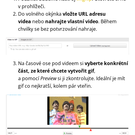
v prohlížeči.
Do volného okýnka
vložte URL adresu
videa
nebo
nahrajte vlastní video
. Během
chvilky se bez potvrzování nahraje.
Na časové ose pod videem si
vyberte konkrétní
část, ze které chcete vytvořit gif
,
a pomocí
Preview
si ji zkontrolujte. Ideální je mít
gif co nejkratší, kolem pár vteřin.