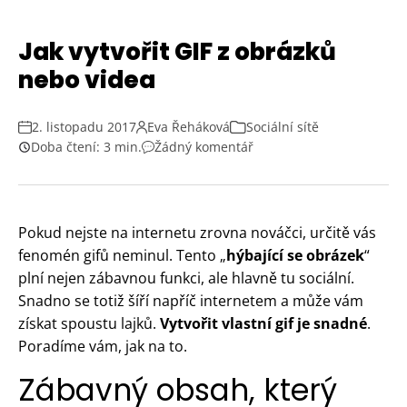
Jak vytvořit GIF z obrázků
nebo videa
2. listopadu 2017
Eva Řeháková
Sociální sítě
Doba čtení: 3 min.
Žádný komentář
Pokud nejste na internetu zrovna nováčci, určitě vás
fenomén gifů neminul. Tento „
hýbající se obrázek
“
plní nejen zábavnou funkci, ale hlavně tu sociální.
Snadno se totiž šíří napříč internetem a může vám
získat spoustu lajků.
Vytvořit vlastní gif je snadné
.
Poradíme vám, jak na to.
Zábavný obsah, který