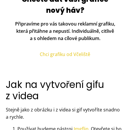
nový háv?
Připravíme pro vás takovou reklamní grafiku,
která přitáhne a nepustí. Individuálně, citlivě
a s ohledem na cílové publikum.
Chci grafiku od Včeliště
Jak na vytvoření gifu
z videa
Stejně jako z obrázku i z videa si gif vytvoříte snadno
a rychle.
Používat budeme nástroj
Imgflip
. Otevřete si ho