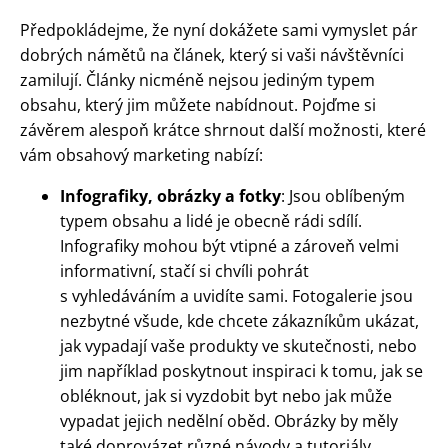
Předpokládejme, že nyní dokážete sami vymyslet pár
dobrých námětů na článek, který si vaši návštěvníci
zamilují. Články nicméně nejsou jediným typem
obsahu, který jim můžete nabídnout. Pojďme si
závěrem alespoň krátce shrnout další možnosti, které
vám obsahový marketing nabízí:
Infografiky, obrázky a fotky
: Jsou oblíbeným
typem obsahu a lidé je obecně rádi sdílí.
Infografiky mohou být vtipné a zároveň velmi
informativní, stačí si chvíli pohrát
s vyhledáváním a uvidíte sami. Fotogalerie jsou
nezbytné všude, kde chcete zákazníkům ukázat,
jak vypadají vaše produkty ve skutečnosti, nebo
jim například poskytnout inspiraci k tomu, jak se
obléknout, jak si vyzdobit byt nebo jak může
vypadat jejich nedělní oběd. Obrázky by měly
také doprovázet různé návody a tutoriály.