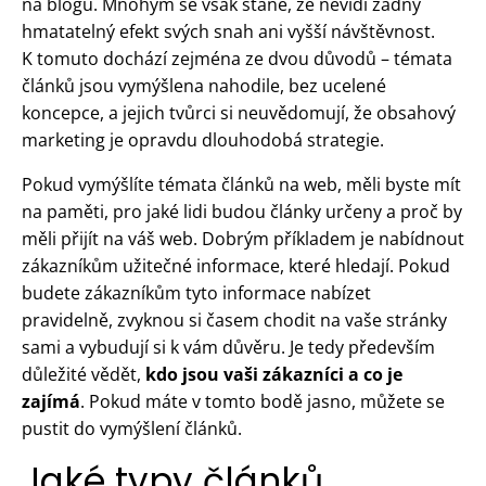
na blogu. Mnohým se však stane, že nevidí žádný
hmatatelný efekt svých snah ani vyšší návštěvnost.
K tomuto dochází zejména ze dvou důvodů – témata
článků jsou vymýšlena nahodile, bez ucelené
koncepce, a jejich tvůrci si neuvědomují, že obsahový
marketing je opravdu dlouhodobá strategie.
Pokud vymýšlíte témata článků na web, měli byste mít
na paměti, pro jaké lidi budou články určeny a proč by
měli přijít na váš web. Dobrým příkladem je nabídnout
zákazníkům užitečné informace, které hledají. Pokud
budete zákazníkům tyto informace nabízet
pravidelně, zvyknou si časem chodit na vaše stránky
sami a vybudují si k vám důvěru. Je tedy především
důležité vědět,
kdo jsou vaši zákazníci a co je
zajímá
. Pokud máte v tomto bodě jasno, můžete se
pustit do vymýšlení článků.
Jaké typy článků