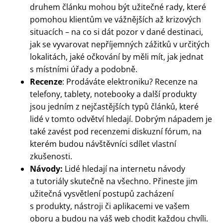
druhem článku mohou být užitečné rady, které
pomohou klientům ve vážnějších až krizových
situacích – na co si dát pozor v dané destinaci,
jak se vyvarovat nepříjemných zážitků v určitých
lokalitách, jaké očkování by měli mít, jak jednat
s místními úřady a podobně.
Recenze
: Prodáváte elektroniku? Recenze na
telefony, tablety, notebooky a další produkty
jsou jedním z nejčastějších typů článků, které
lidé v tomto odvětví hledají. Dobrým nápadem je
také zavést pod recenzemi diskuzní fórum, na
kterém budou návštěvníci sdílet vlastní
zkušenosti.
Návody:
Lidé hledají na internetu návody
a tutoriály skutečně na všechno. Přineste jim
užitečná vysvětlení postupů zacházení
s produkty, nástroji či aplikacemi ve vašem
oboru a budou na váš web chodit každou chvíli.