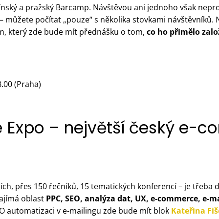
ínský a pražský Barcamp. Návštěvou ani jednoho však nepro
– můžete počítat „pouze“ s několika stovkami návštěvníků
m, který zde bude mít přednášku o tom,
co ho přimělo zal
8.00 (Praha)
e Expo – největší český e-
ích, přes 150 řečníků, 15 tematických konferencí – je třeba 
ajímá oblast
PPC, SEO, analýza dat, UX, e-commerce, e-mai
O automatizaci v e-mailingu zde bude mít blok
Kateřina Fi