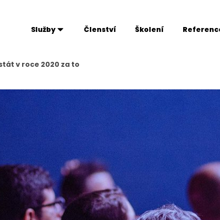
Služby
Členství
Školení
Referenc
tát v roce 2020 za to