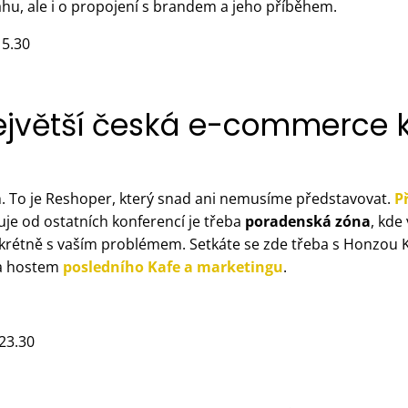
hu, ale i o propojení s brandem a jeho příběhem.
15.30
ejvětší česká e-commerce 
rh. To je Reshoper, který snad ani nemusíme představovat.
P
uje od ostatních konferencí je třeba
poradenská zóna
, kde
krétně s vaším problémem. Setkáte se zde třeba s Honzou 
la hostem
posledního Kafe a marketingu
.
–23.30