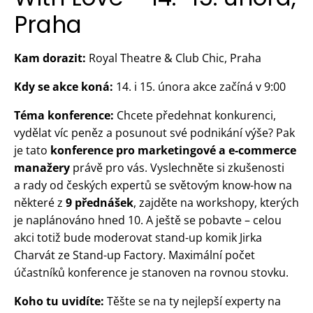
Praha
Kam dorazit:
Royal Theatre & Club Chic, Praha
Kdy se akce koná:
14. i 15. února akce začíná v 9:00
Téma konference:
Chcete předehnat konkurenci,
vydělat víc peněz a posunout své podnikání výše? Pak
je tato
konference pro marketingové a e-commerce
manažery
právě pro vás. Vyslechněte si zkušenosti
a rady od českých expertů se světovým know-how na
některé z
9 přednášek
, zajděte na workshopy, kterých
je naplánováno hned 10. A ještě se pobavte – celou
akci totiž bude moderovat stand-up komik Jirka
Charvát ze Stand-up Factory. Maximální počet
účastníků konference je stanoven na rovnou stovku.
Koho tu uvidíte:
Těšte se na ty nejlepší experty na