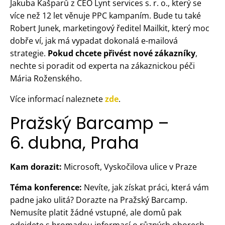
Jakuba Kašparů z CEO Lynt services s. r. o., který se
více než 12 let věnuje PPC kampaním. Bude tu také
Robert Junek, marketingový ředitel Mailkit, který moc
dobře ví, jak má vypadat dokonalá e-mailová
strategie.
Pokud chcete přivést nové zákazníky
,
nechte si poradit od experta na zákaznickou péči
Mária Roženského.
Více informací naleznete
zde
.
Pražský Barcamp –
6. dubna, Praha
Kam dorazit:
Microsoft, Vyskočilova ulice v Praze
Téma konference:
Nevíte, jak získat práci, která vám
padne jako ulitá? Dorazte na Pražský Barcamp.
Nemusíte platit žádné vstupné, ale domů pak
odejdete s hromadou informací o různých oborech.