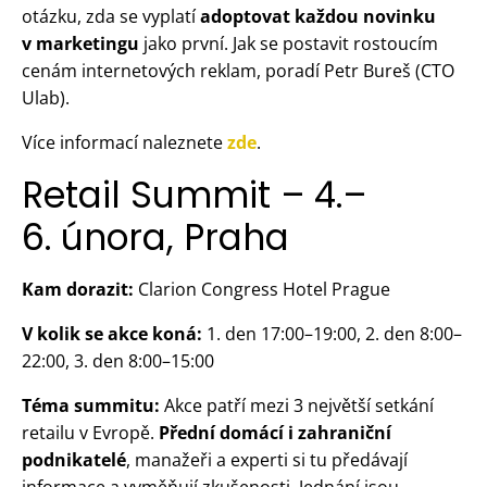
otázku, zda se vyplatí
adoptovat každou novinku
v marketingu
jako první. Jak se postavit rostoucím
cenám internetových reklam, poradí Petr Bureš (CTO
Ulab).
Více informací naleznete
zde
.
Retail Summit – 4.–
6. února, Praha
Kam dorazit:
Clarion Congress Hotel Prague
V kolik se akce koná:
1. den 17:00–19:00, 2. den 8:00–
22:00, 3. den 8:00–15:00
Téma summitu:
Akce patří mezi 3 největší setkání
retailu v Evropě.
Přední domácí i zahraniční
podnikatelé
, manažeři a experti si tu předávají
informace a vyměňují zkušenosti. Jednání jsou