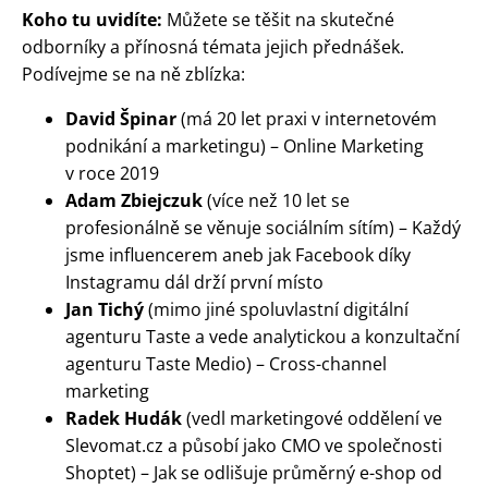
Koho tu uvidíte:
Můžete se těšit na skutečné
odborníky a přínosná témata jejich přednášek.
Podívejme se na ně zblízka:
David Špinar
(má 20 let praxi v internetovém
podnikání a marketingu) – Online Marketing
v roce 2019
Adam Zbiejczuk
(více než 10 let se
profesionálně se věnuje sociálním sítím) – Každý
jsme influencerem aneb jak Facebook díky
Instagramu dál drží první místo
Jan Tichý
(mimo jiné spoluvlastní digitální
agenturu Taste a vede analytickou a konzultační
agenturu Taste Medio) – Cross-channel
marketing
Radek Hudák
(vedl marketingové oddělení ve
Slevomat.cz a působí jako CMO ve společnosti
Shoptet) – Jak se odlišuje průměrný e-shop od