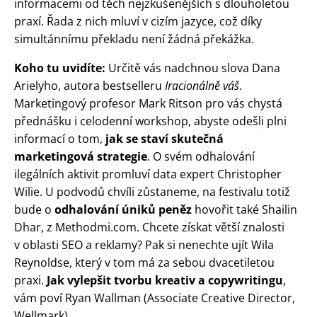
informacemi od těch nejzkušenějších s dlouholetou
praxí. Řada z nich mluví v cizím jazyce, což díky
simultánnímu překladu není žádná překážka.
Koho tu uvidíte:
Určitě vás nadchnou slova Dana
Arielyho, autora bestselleru
Iracionálně váš
.
Marketingový profesor Mark Ritson pro vás chystá
přednášku i celodenní workshop, abyste odešli plni
informací o tom,
jak se staví skutečná
marketingová strategie
. O svém odhalování
ilegálních aktivit promluví data expert Christopher
Wilie. U podvodů chvíli zůstaneme, na festivalu totiž
bude o
odhalování úniků peněz
hovořit také Shailin
Dhar, z Methodmi.com. Chcete získat větší znalosti
v oblasti SEO a reklamy? Pak si nenechte ujít Wila
Reynoldse, který v tom má za sebou dvacetiletou
praxi.
Jak vylepšit tvorbu kreativ a copywritingu
,
vám poví Ryan Wallman (Associate Creative Director,
Wellmark).