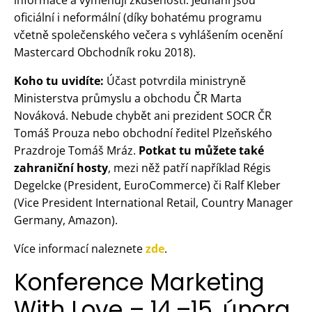
oficiální i neformální (díky bohatému programu
včetně společenského večera s vyhlášením ocenění
Mastercard Obchodník roku 2018).
Koho tu uvidíte:
Účast potvrdila ministryně
Ministerstva průmyslu a obchodu ČR Marta
Nováková. Nebude chybět ani prezident SOCR ČR
Tomáš Prouza nebo obchodní ředitel Plzeňského
Prazdroje Tomáš Mráz.
Potkat tu můžete také
zahraniční hosty
, mezi něž patří například Régis
Degelcke (President, EuroCommerce) či Ralf Kleber
(Vice President International Retail, Country Manager
Germany, Amazon).
Více informací naleznete
zde
.
Konference Marketing
With Love – 14.–15. února,