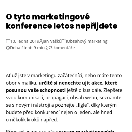
O tyto marketingové
konference letos nepřijdete
10. ledna 2019
Jan Vašků
Obsahový marketing
Doba čtení: 9 min.
3 komentáře
Ať už jste v marketingu začátečníci, nebo máte tento
obor v malíku,
určitě si nenechte ujít akce, které
posunou vaše schopnosti
ještě o kus dále. Zlepšete
svou komunikaci, propagaci, obsah webu, seznamte
se s novými nástroji a poznejte „fígle“, díky kterým
budete před konkurencí nejen o jeden, ale hned
o několik kroků napřed.
Připravili jsme pro vás
seznam marketingových