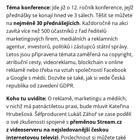
Téma konference:
Jde již o 12. ročník konference, jejíž
přednášky se konají hned ve 3 sálech. Těšit se můžete
na
nejméně 30 přednášejících
. Každoročně na akci
zavítá více než 500 účastníků z řad ředitelů
marketingových firem, mediálních a reklamních
agentur, investorů, politiků i zástupců státní správy.
Letos jsou připravena témata zaměřená na copyright,
atribuční cesty, videoreklamu, blockchain v online
reklamě nebo třeba na vztah společností Facebook
a Google s médii. Dozvíte se také, jak si vede Česká
republika od zavedení GDPR.
Koho tu uvidíte:
O reklamě, marketingu a médiích,
v nichž má patnáctiletou praxi, bude mluvit Kateřina
Hrubešová. Šéfproducent Lukáš Záhoř se zase podělí
o své zkušenosti spojené s
přeměnou Stream.cz
z videoserveru na nejsledovanější českou
internetovou televizi
. Poslechnout si můžete také