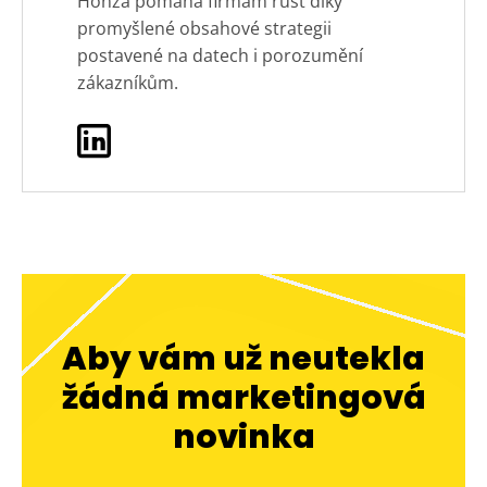
Honza pomáhá firmám růst díky
promyšlené obsahové strategii
postavené na datech i porozumění
zákazníkům.
Aby vám už neutekla
žádná marketingová
novinka