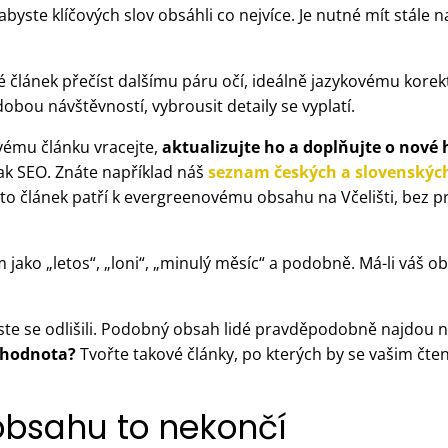
byste klíčových slov obsáhli co nejvíce. Je nutné mít stále na
oté článek přečíst dalšímu páru očí, ideálně jazykovému kore
bou návštěvností, vybrousit detaily se vyplatí.
vému článku vracejte,
aktualizujte ho a doplňujte o nové
ak SEO. Znáte například náš
seznam českých a slovenskýc
to článek patří k evergreenovému obsahu na Včelišti, bez p
 jako „letos“, „loni“, „minulý měsíc“ a podobně. Má-li váš 
byste se odlišili. Podobný obsah lidé pravděpodobně najdo
 hodnota?
Tvořte takové články, po kterých by se vašim čte
obsahu to nekončí