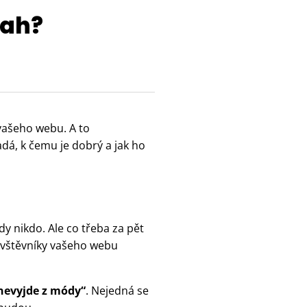
sah?
vašeho webu. A to
adá, k čemu je dobrý a jak ho
dy nikdo. Ale co třeba za pět
návštěvníky vašeho webu
nevyjde z módy“
. Nejedná se