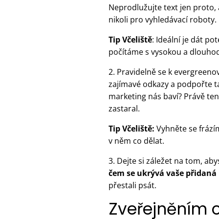
Neprodlužujte text jen proto, a
nikoli pro vyhledávací roboty.
Tip Včeliště
: Ideální je dát p
počítáme s vysokou a dlouhodo
2. Pravidelně se k evergreeno
zajímavé odkazy a podpořte t
marketing nás baví? Právě ten
zastaral.
Tip Včeliště:
Vyhněte se frázím
v něm co dělat.
3. Dejte si záležet na tom, a
čem se ukrývá vaše přidaná
přestali psát.
Zveřejněním 