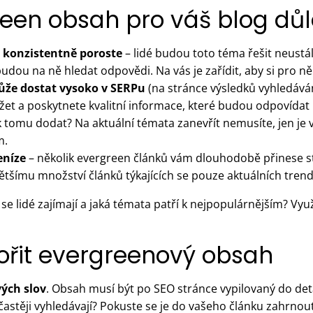
reen obsah pro váš blog důl
 konzistentně poroste
– lidé budou toto téma řešit neustále
udou na ně hledat odpovědi. Na vás je zařídit, aby si pro ně 
ůže dostat vysoko v SERPu
(na stránce výsledků vyhledáván
žet a poskytnete kvalitní informace, které budou odpovída
k tomu dodat? Na aktuální témata zanevřít nemusíte, jen je
m.
eníze
– několik evergreen článků vám dlouhodobě přinese st
šímu množství článků týkajících se pouze aktuálních trend
se se lidé zajímají a jaká témata patří k nejpopulárnějším? Vyu
tvořit evergreenový obsah
vých slov
. Obsah musí být po SEO stránce vypilovaný do detai
astěji vyhledávají? Pokuste se je do vašeho článku zahrnou