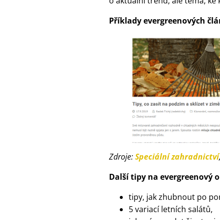
o aktuální trend, ale téma, k
Příklady evergreenových člá
Zdroje:
Speciální zahradnictví
Další tipy na evergreenový 
tipy, jak zhubnout po p
5 variací letních salátů,