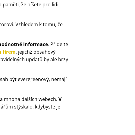
 paměti, že píšete pro lidi,
ktorovi. Vzhledem k tomu, že
 hodnotné informace
. Přidejte
h firem
, jejichž obsahový
ravidelných updatů by ale brzy
obsah být evergreenový, nemají
u na mnoha dalších webech.
V
nářům stýskalo, kdybyste je