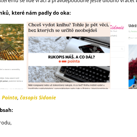
e kterému se lidé vrací a pravděpodobně ještě dlouho vracet
nků, které nám padly do oka:
,
Pointa
,
časopis Sidonie
obsah:
orodu,