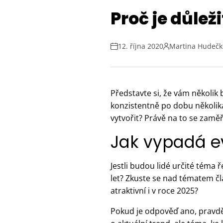
Proč je důlež
12. října 2020
Martina Hudečk
Představte si, že vám několik
konzistentně po dobu několik
vytvořit? Právě na to se zamě
Jak vypadá e
Jestli budou lidé určité téma ř
let? Zkuste se nad tématem čl
atraktivní i v roce 2025?
Pokud je odpověď ano, pravd