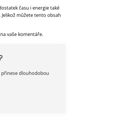
dostatek času i energie také
h. Jelikož můžete tento obsah
e na vaše komentáře.
?
ám přinese dlouhodobou