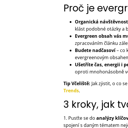
Proč je everg
Organická návštěvnost
klást podobné otázky a b
Evergreen obsah vás m
zpracováním článku zále
Budete nadčasoví
– co 
evergreenovým obsahe
Ušetříte čas, energii i p
oproti mnohonásobně vět
Tip Včeliště:
Jak zjistit, o co 
Trends
.
3 kroky, jak 
1. Pusťte se do
analýzy klíčo
spojení s daným tématem nejč