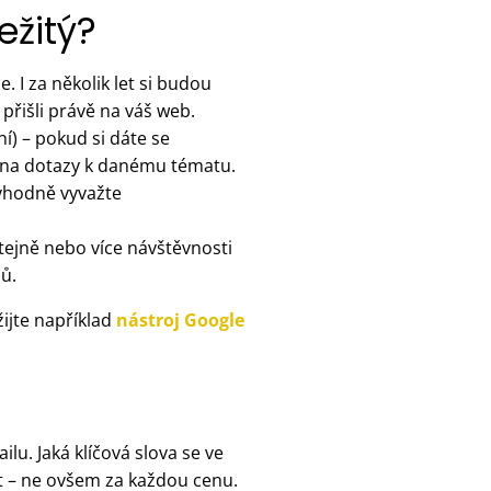
ežitý?
. I za několik let si budou
přišli právě na váš web.
í) – pokud si dáte se
t na dotazy k danému tématu.
 vhodně vyvažte
ejně nebo více návštěvnosti
ů.
žijte například
nástroj Google
lu. Jaká klíčová slova se ve
t – ne ovšem za každou cenu.