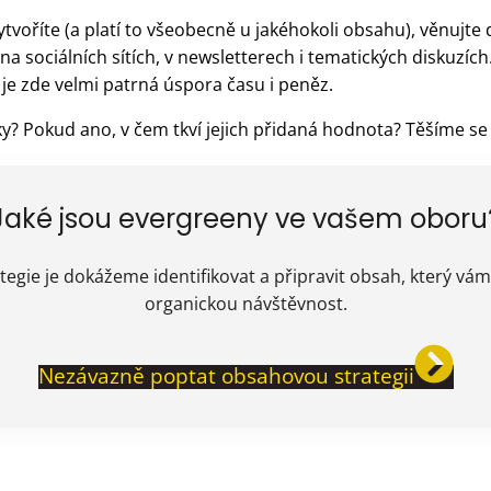
voříte (a platí to všeobecně u jakéhokoli obsahu), věnujte 
 na sociálních sítích, v newsletterech i tematických diskuzíc
 je zde velmi patrná úspora času i peněz.
y? Pokud ano, v čem tkví jejich přidaná hodnota? Těšíme s
Jaké jsou evergreeny ve vašem oboru
tegie je dokážeme identifikovat a připravit obsah, který v
organickou návštěvnost.
Nezávazně poptat obsahovou strategii